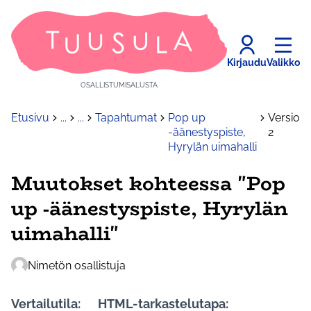
Kirjaudu
Valikko
OSALLISTUMISALUSTA
Etusivu
...
...
Tapahtumat
Pop up
Versio
-äänestyspiste,
2
Hyrylän uimahalli
Muutokset kohteessa "Pop
up -äänestyspiste, Hyrylän
uimahalli"
Nimetön osallistuja
Vertailutila:
HTML-tarkastelutapa: