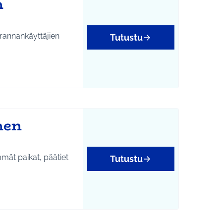
n
 rannankäyttäjien
Tutustu
nen
immät paikat, päätiet
Tutustu