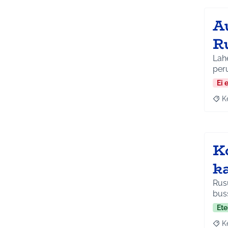
A
R
Lah
per
Ei 
K
Raja
K
k
Rusu
bus
Ete
K
Raja