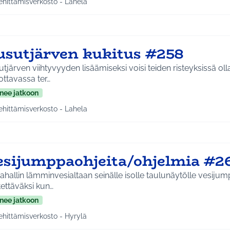
ehittämisverkosto - Lahela
a tulokset aihepiirin mukaan: Kehittämisverkosto - Lahela
usutjärven kukitus #258
tjärven viihtyvyyden lisäämiseksi voisi teiden risteyksissä oll
ottavassa ter…
nee jatkoon
ehittämisverkosto - Lahela
a tulokset aihepiirin mukaan: Kehittämisverkosto - Lahela
esijumppaohjeita/ohjelmia #2
hallin lämminvesialtaan seinälle isolle taulunäytölle vesiju
ettäväksi kun…
nee jatkoon
ehittämisverkosto - Hyrylä
a tulokset aihepiirin mukaan: Kehittämisverkosto - Hyrylä