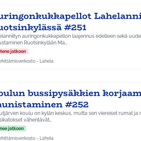
uringonkukkapellot Lahelannii
uotsinkylässä #251
elanniityn auringonkukkapellon laajennus edelleen sekä uude
ustaminen Ruotsinkylään Ma…
etene jatkoon
ehittämisverkosto - Lahela
a tulokset aihepiirin mukaan: Kehittämisverkosto - Lahela
oulun bussipysäkkien korjaam
aunistaminen #252
tjärven koulu on kylän keskus, mutta sen viereiset rumat ja r
sikatokset vähentävät…
nee jatkoon
ehittämisverkosto - Lahela
a tulokset aihepiirin mukaan: Kehittämisverkosto - Lahela