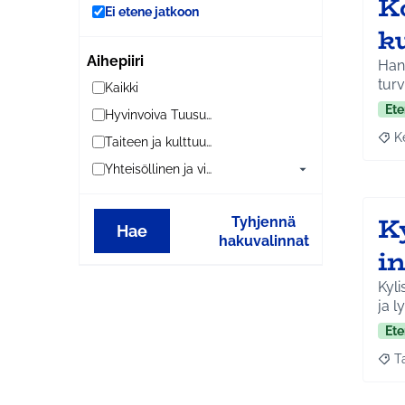
K
Ei etene jatkoon
k
Aihepiiri
Hank
turv
Kaikki
Ete
Hyvinvoiva Tuusula
K
Taiteen ja kulttuurin Tuusula
Raja
Yhteisöllinen ja viihtyisä Tuusula
K
Tyhjennä
Hae
hakuvalinnat
in
Kyli
ja l
Ete
T
Raja