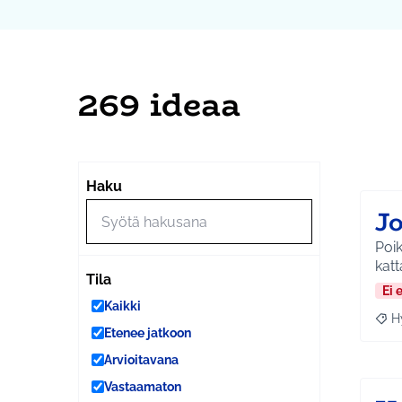
269 ideaa
Ohi
Seuraa
+
Haku
−
J
Poiki
katt
Tila
Ei 
Kaikki
H
Raja
Etenee jatkoon
Arvioitavana
Vastaamaton