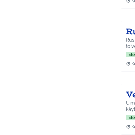
K
Raja
R
Rusu
toiv
Ete
K
Raja
V
Uima
käyt
Ete
K
Raja