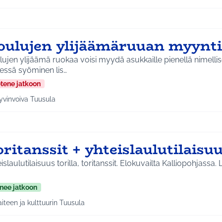
oulujen ylijäämäruuan myynti
ujen ylijäämä ruokaa voisi myydä asukkaille pienellä nimellise
essä syöminen lis…
etene jatkoon
yvinvoiva Tuusula
a tulokset aihepiirin mukaan: Hyvinvoiva Tuusula
ritanssit + yhteislaulutilaisu
slaulutilaisuus torilla, toritanssit. Elokuvailta Kalliopohjassa. Lukupiiri. I
nee jatkoon
aiteen ja kulttuurin Tuusula
a tulokset aihepiirin mukaan: Taiteen ja kulttuurin Tuusula