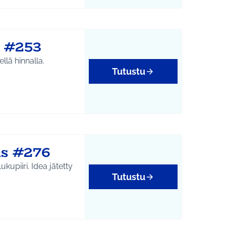
 #253
llä hinnalla.
Tutustu
us #276
dea jätetty
Tutustu