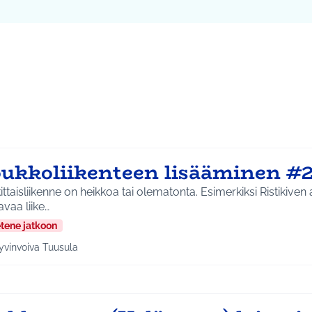
ta kartta
64
vassa elementissä on kartta, joka esittää tämän sivun tietueet 
oukkoliikenteen lisääminen #
ttaisliikenne on heikkoa tai olematonta. Esimerkiksi Ristikiven alueelle ei ole
avaa liike…
etene jatkoon
yvinvoiva Tuusula
a tulokset aihepiirin mukaan: Hyvinvoiva Tuusula