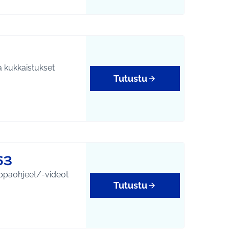
a kukkaistukset
Tutustu
63
mppaohjeet/-videot
Tutustu