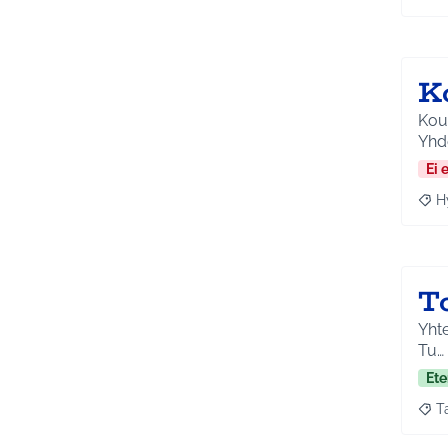
K
Koul
Yhd
Ei 
H
Raja
To
Yhtei
Tu…
Ete
T
Raja