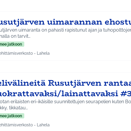
usutjärven uimarannan ehost
tjärven uimaranta on pahasti rapistunut ajan ja tuhopolttoje
alla on tarvit…
nee jatkoon
ehittämisverkosto - Lahela
a tulokset aihepiirin mukaan: Kehittämisverkosto - Lahela
elivälineitä Rusutjärven ranta
uokrattavaksi/lainattavaksi #
tan erilaisten eri-ikäisille suunniteltujen seurapelien kuten 
ky, tikkatau…
nee jatkoon
ehittämisverkosto - Lahela
a tulokset aihepiirin mukaan: Kehittämisverkosto - Lahela