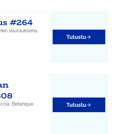
us #264
nkin seurauksena.
Tutustu
an
308
Boccia, Betanque,
Tutustu