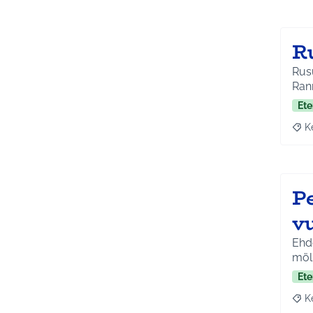
R
Rusu
Rann
Ete
K
Raja
P
v
Ehdo
mölk
Ete
K
Raja