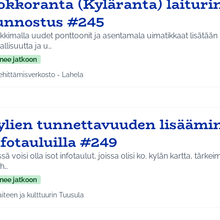
okkoranta (Kyläranta) laituri
unnostus #245
kimalla uudet ponttoonit ja asentamala uimatikkaat lisätään
allisuutta ja u…
nee jatkoon
ehittämisverkosto - Lahela
a tulokset aihepiirin mukaan: Kehittämisverkosto - Lahela
ylien tunnettavuuden lisäämi
fotauluilla #249
ssä voisi olla isot infotaulut, joissa olisi ko. kylän kartta, tärke
yh…
nee jatkoon
aiteen ja kulttuurin Tuusula
a tulokset aihepiirin mukaan: Taiteen ja kulttuurin Tuusula