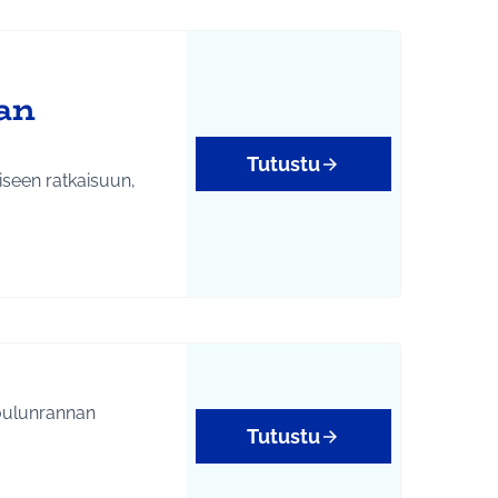
nan
Tutustu
iseen ratkaisuun,
Tutustu