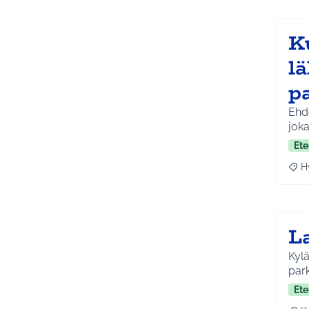
K
l
p
Ehdo
joka
Ete
H
Raja
L
Kylän
park
Ete