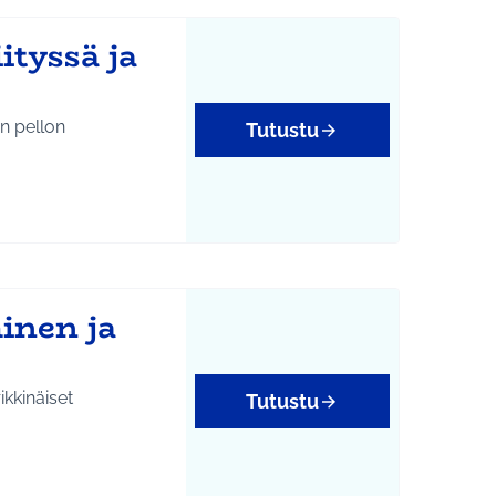
tyssä ja
n pellon
Tutustu
inen ja
ikkinäiset
Tutustu