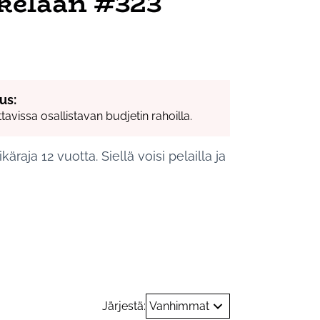
okelaan #323
us:
ettavissa osallistavan budjetin rahoilla.
ikäraja 12 vuotta. Siellä voisi pelailla ja
Jokela
Järjestä:
Vanhimmat