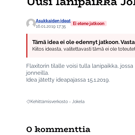
Uusi lanipaikka J
Asukkaiden ideat
Ei etene jatkoon
16.01.2019 17:35
Tämä idea ei ole edennyt jatkoon. Vasta
Kiitos ideasta, valitettavasti tämä ei ole toteut
Flaxitorin tilalle voisi tulla lanipaikka, jossa 
jonneilla.
Idea jätetty ideapajassa 15.1.2019.
Kehittämisverkosto - Jokela
Rajaa tulokset aihepiirin mukaan: Kehittämisverkosto - 
0 kommenttia