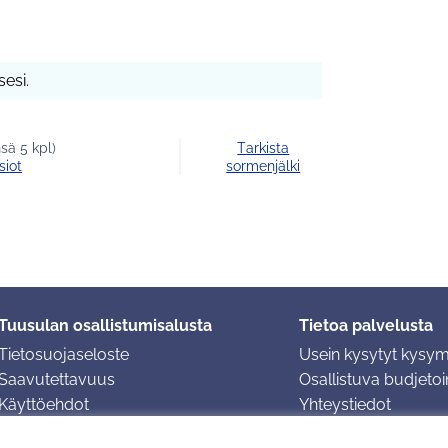
esi.
sä 5 kpl)
Tarkista
siot
sormenjälki
Tuusulan osallistumisalusta
Tietoa palvelusta
Tietosuojaseloste
Usein kysytyt kysy
Saavutettavuus
Osallistuva budjetoin
Käyttöehdot
Yhteystiedot
Evästeasetukset