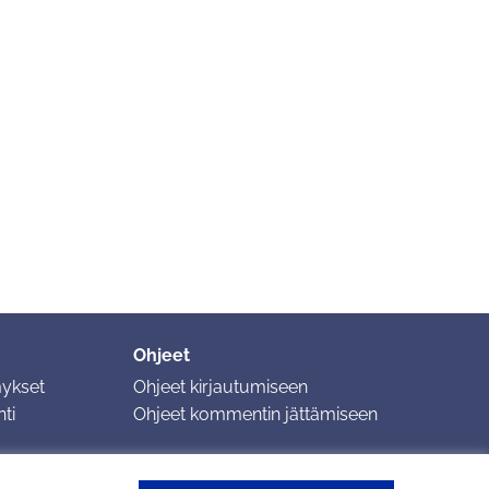
Ohjeet
mykset
Ohjeet kirjautumiseen
ti
Ohjeet kommentin jättämiseen