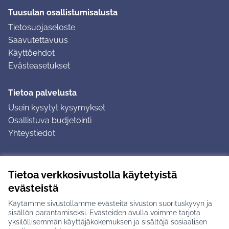
Tuusulan osallistumisalusta
Tietosuojaseloste
Saavutettavuus
Käyttöehdot
Evästeasetukset
Tietoa palvelusta
Usein kysytyt kysymykset
Osallistuva budjetointi
Yhteystiedot
Ohjeet
Tietoa verkkosivustolla käytetyistä
Ohjeet kirjautumiseen
evästeistä
Ohjeet kommentin jättämiseen
Käytämme sivustollamme evästeitä sivuston suorituskyvyn ja
sisällön parantamiseksi. Evästeiden avulla voimme tarjota
yksilöllisemmän käyttäjäkokemuksen ja sisältöjä sosiaalisen