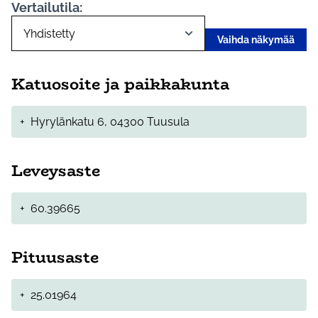
Vertailutila:
Vaihda näkymää
Katuosoite ja paikkakunta
+
Hyrylänkatu 6, 04300 Tuusula
Leveysaste
+
60.39665
Pituusaste
+
25.01964