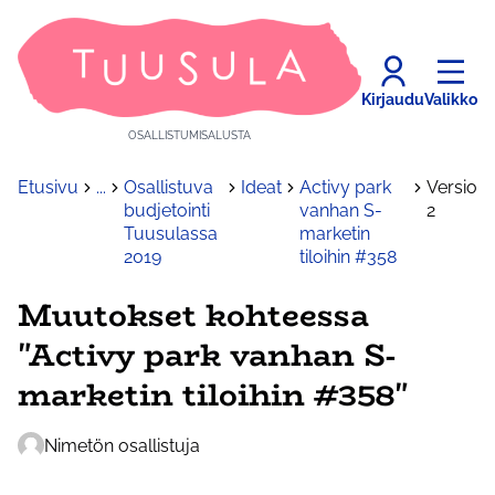
Kirjaudu
Valikko
OSALLISTUMISALUSTA
Etusivu
...
Osallistuva
Ideat
Activy park
Versio
budjetointi
vanhan S-
2
Tuusulassa
marketin
2019
tiloihin #358
Muutokset kohteessa
"Activy park vanhan S-
marketin tiloihin #358"
Nimetön osallistuja