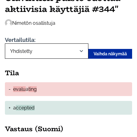
aktiivisia käyttäjiä #344"
Nimetön osallistuja
Vertailutila:
Vaihda näkymää
Tila
-
evalu
a
ting
+
a
ccepted
Vastaus (Suomi)