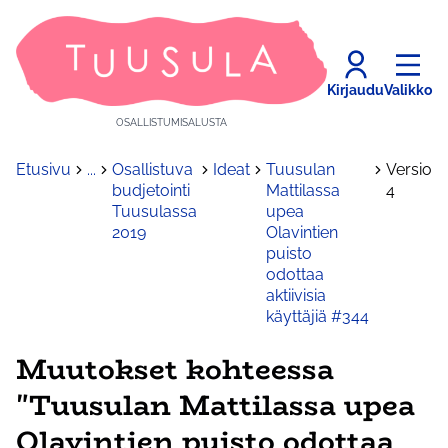
Kirjaudu
Valikko
OSALLISTUMISALUSTA
Etusivu
...
Osallistuva
Ideat
Tuusulan
Versio
budjetointi
Mattilassa
4
Tuusulassa
upea
2019
Olavintien
puisto
odottaa
aktiivisia
käyttäjiä #344
Muutokset kohteessa
"Tuusulan Mattilassa upea
Olavintien puisto odottaa