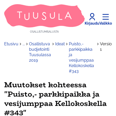
Kirjaudu
Valikko
OSALLISTUMISALUSTA
Etusivu
...
Osallistuva
Ideat
Puisto,-
Versio
budjetointi
parkkipaikka
1
Tuusulassa
ja
2019
vesijumppaa
Kellokoskella
#343
Muutokset kohteessa
"Puisto,- parkkipaikka ja
vesijumppaa Kellokoskella
#343"