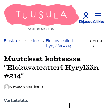
Kirjaudu
Valikko
OSALLISTUMISALUSTA
Etusivu
...
...
Ideat
Elokuvateatteri
Versio
Hyrylään #214
2
Muutokset kohteessa
"Elokuvateatteri Hyrylään
#214"
Nimetön osallistuja
Vertailutila: