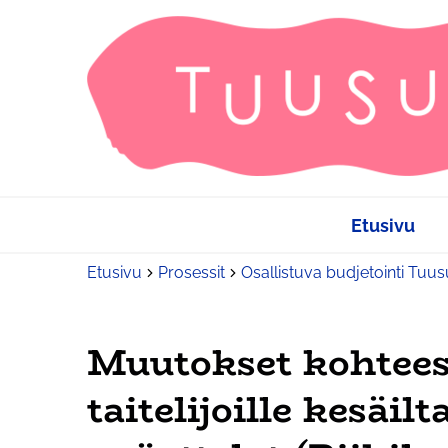
Etusivu
Etusivu
Prosessit
Osallistuva budjetointi Tuu
Muutokset kohteess
taitelijoille kesäilt