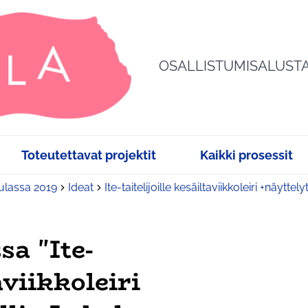
OSALLISTUMISALUST
Toteutettavat projektit
Kaikki prosessit
sulassa 2019
Ideat
Ite-taitelijoille kesäiltaviikkoleiri +näyttel
a "Ite-
aviikkoleiri