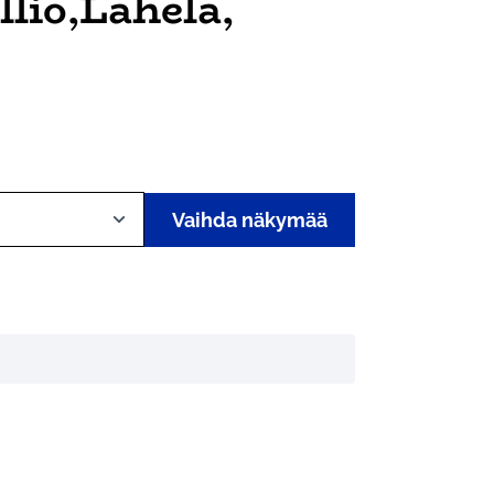
llio,Lahela,
Vaihda näkymää