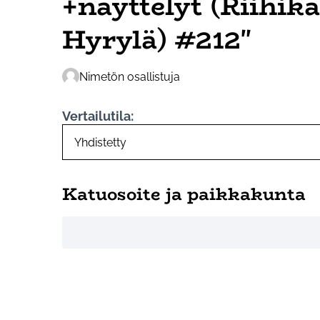
+näyttelyt (Riihika
Hyrylä) #212"
Nimetön osallistuja
Vertailutila:
Katuosoite ja paikkakunta