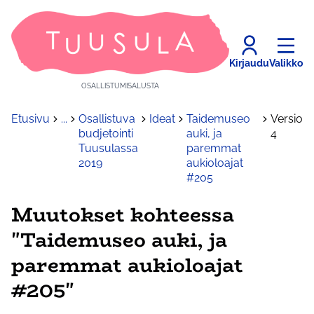
Kirjaudu
Valikko
OSALLISTUMISALUSTA
Etusivu
...
Osallistuva
Ideat
Taidemuseo
Versio
budjetointi
auki, ja
4
Tuusulassa
paremmat
2019
aukioloajat
#205
Muutokset kohteessa
"Taidemuseo auki, ja
paremmat aukioloajat
#205"