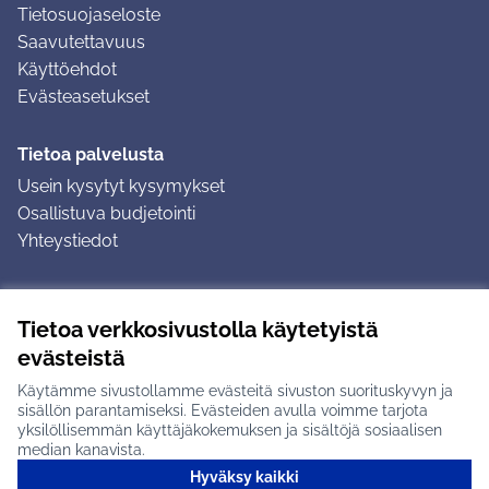
Tietosuojaseloste
Saavutettavuus
Käyttöehdot
Evästeasetukset
Tietoa palvelusta
Usein kysytyt kysymykset
Osallistuva budjetointi
Yhteystiedot
Ohjeet
Tietoa verkkosivustolla käytetyistä
Ohjeet kirjautumiseen
evästeistä
Ohjeet kommentin jättämiseen
Käytämme sivustollamme evästeitä sivuston suorituskyvyn ja
sisällön parantamiseksi. Evästeiden avulla voimme tarjota
yksilöllisemmän käyttäjäkokemuksen ja sisältöjä sosiaalisen
median kanavista.
Hyväksy kaikki