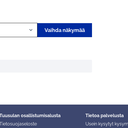
Vaihda näkymää
Tuusulan osallistumisalusta
Tietoa palvelusta
Tietosuojaseloste
Usein kysytyt kysy