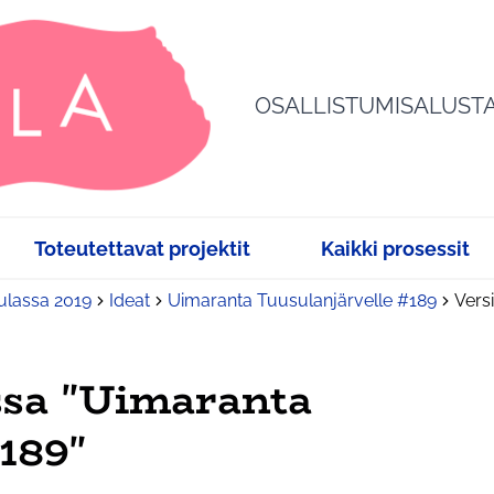
OSALLISTUMISALUST
Toteutettavat projektit
Kaikki prosessit
sulassa 2019
Ideat
Uimaranta Tuusulanjärvelle #189
Vers
ssa "Uimaranta
189"