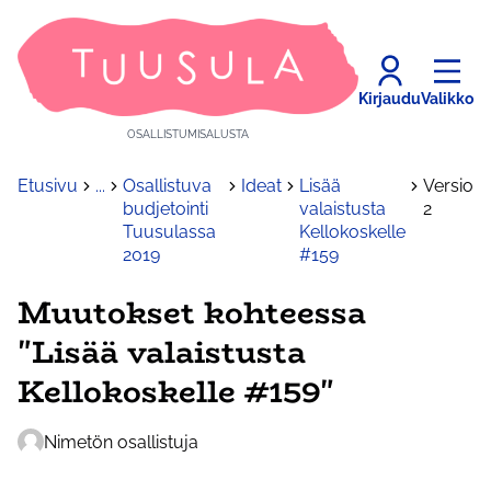
Kirjaudu
Valikko
OSALLISTUMISALUSTA
Etusivu
...
Osallistuva
Ideat
Lisää
Versio
budjetointi
valaistusta
2
Tuusulassa
Kellokoskelle
2019
#159
Muutokset kohteessa
"Lisää valaistusta
Kellokoskelle #159"
Nimetön osallistuja