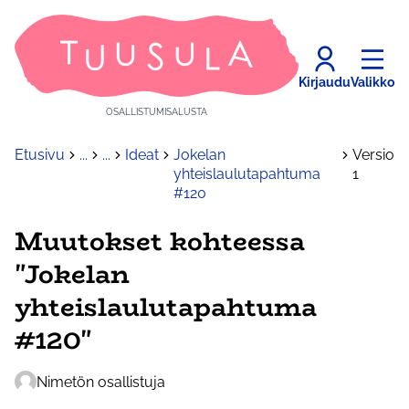
Kirjaudu
Valikko
OSALLISTUMISALUSTA
Etusivu
...
...
Ideat
Jokelan
Versio
yhteislaulutapahtuma
1
#120
Muutokset kohteessa
"Jokelan
yhteislaulutapahtuma
#120"
Nimetön osallistuja