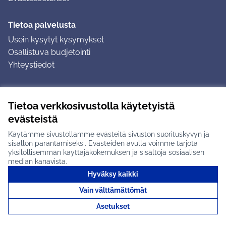
Tietoa palvelusta
Usein kysytyt kysymykset
Osallistuva budjetointi
Yhteystiedot
Ohjeet
Tietoa verkkosivustolla käytetyistä
Ohjeet kirjautumiseen
evästeistä
Ohjeet kommentin jättämiseen
Käytämme sivustollamme evästeitä sivuston suorituskyvyn ja
sisällön parantamiseksi. Evästeiden avulla voimme tarjota
yksilöllisemmän käyttäjäkokemuksen ja sisältöjä sosiaalisen
median kanavista.
Hyväksy kaikki
Tuusulan osallistumisalusta X-palvelussa
Tuusula
Vain välttämättömät
Creative Commons -lisenssi
(Ulkoinen linkki)
(Ulkoinen linkki)
(Ulkoine
Verkkosivusto luotu
vapaan ohjelmiston
(Ulkoinen
Asetukset
avulla.