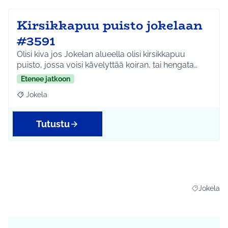
Kirsikkapuu puisto jokelaan
#3591
Olisi kiva jos Jokelan alueella olisi kirsikkapuu
puisto, jossa voisi kävelyttää koiran, tai hengata…
Etenee jatkoon
Jokela
Rajaa tulokset teeman mukaan: Jokela
Tutustu
Jokela
Rajaa tulo