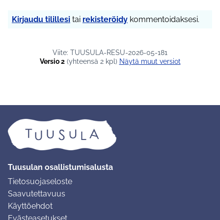
Kirjaudu tilillesi
tai
rekisteröidy
kommentoidaksesi.
Viite: TUUSULA-RESU-2026-05-181
Versio 2
(yhteensä 2 kpl)
näytä muut versiot
Tuusulan osallistumisalusta
Tietosuojaseloste
Saavutettavuus
Käyttöehdot
Evästeasetukset