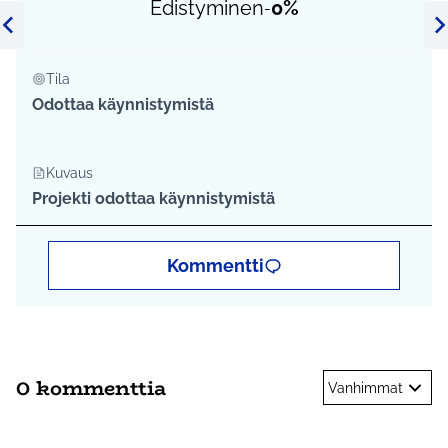
Edistyminen
0%
-
Edellinen kohde
Se
Tila
Odottaa käynnistymistä
Kuvaus
Projekti odottaa käynnistymistä
Kommentti
0 kommenttia
Vanhimmat