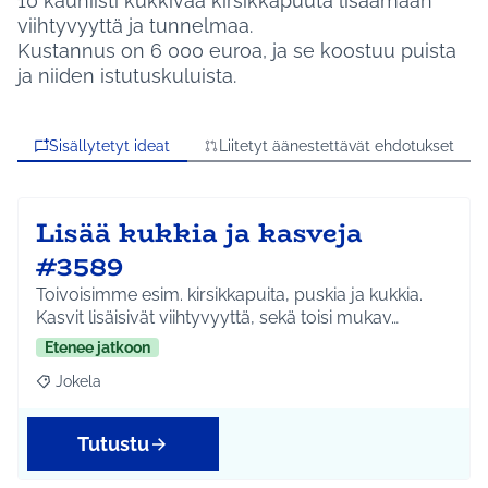
10 kauniisti kukkivaa kirsikkapuuta lisäämään
viihtyvyyttä ja tunnelmaa.
Kustannus on 6 000 euroa, ja se koostuu puista
ja niiden istutuskuluista.
Sisällytetyt ideat
Liitetyt äänestettävät ehdotukset
Lisää kukkia ja kasveja
#3589
Toivoisimme esim. kirsikkapuita, puskia ja kukkia.
Kasvit lisäisivät viihtyvyyttä, sekä toisi mukav…
Etenee jatkoon
Jokela
Rajaa tulokset teeman mukaan: Jokela
Tutustu