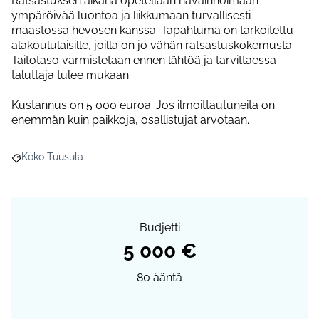
Ratsastuksen aikana opetellaan havainnoimaan
ympäröivää luontoa ja liikkumaan turvallisesti
maastossa hevosen kanssa. Tapahtuma on tarkoitettu
alakoululaisille, joilla on jo vähän ratsastuskokemusta.
Taitotaso varmistetaan ennen lähtöä ja tarvittaessa
taluttaja tulee mukaan.
Kustannus on 5 000 euroa. Jos ilmoittautuneita on
enemmän kuin paikkoja, osallistujat arvotaan.
Koko Tuusula
Rajaa tulokset teeman mukaan: Koko Tuusula
Budjetti
5 000 €
80
ääntä