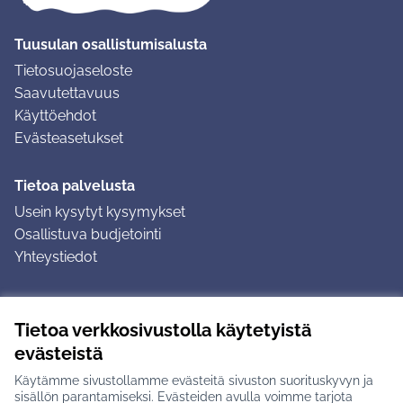
Tuusulan osallistumisalusta
Tietosuojaseloste
Saavutettavuus
Käyttöehdot
Evästeasetukset
Tietoa palvelusta
Usein kysytyt kysymykset
Osallistuva budjetointi
Yhteystiedot
Ohjeet
Tietoa verkkosivustolla käytetyistä
Ohjeet kirjautumiseen
evästeistä
Ohjeet kommentin jättämiseen
Käytämme sivustollamme evästeitä sivuston suorituskyvyn ja
sisällön parantamiseksi. Evästeiden avulla voimme tarjota