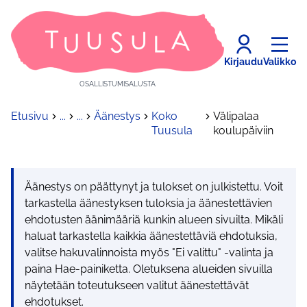
Kirjaudu
Valikko
OSALLISTUMISALUSTA
Etusivu
...
...
Äänestys
Koko
Välipalaa
Tuusula
koulupäiviin
Äänestys on päättynyt ja tulokset on julkistettu. Voit
tarkastella äänestyksen tuloksia ja äänestettävien
ehdotusten äänimääriä kunkin alueen sivuilta. Mikäli
haluat tarkastella kaikkia äänestettäviä ehdotuksia,
valitse hakuvalinnoista myös "Ei valittu" -valinta ja
paina Hae-painiketta. Oletuksena alueiden sivuilla
näytetään toteutukseen valitut äänestettävät
ehdotukset.