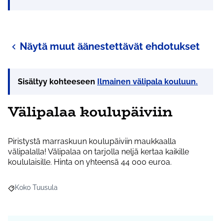
Näytä muut äänestettävät ehdotukset
Sisältyy kohteeseen
Ilmainen välipala kouluun.
Välipalaa koulupäiviin
Piristystä marraskuun koulupäiviin maukkaalla
välipalalla! Välipalaa on tarjolla neljä kertaa kaikille
koululaisille. Hinta on yhteensä 44 000 euroa.
Koko Tuusula
Rajaa tulokset teeman mukaan: Koko Tuusula