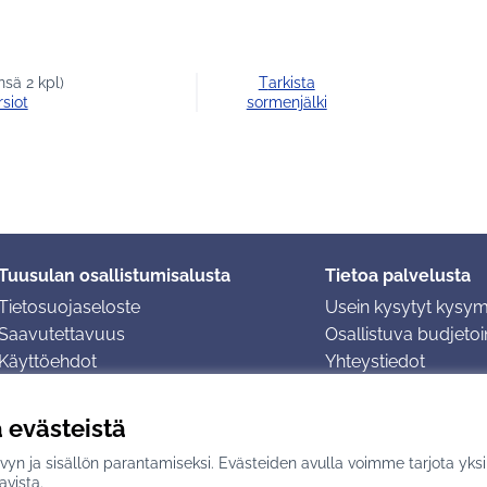
sä 2 kpl)
Tarkista
rsiot
sormenjälki
Tuusulan osallistumisalusta
Tietoa palvelusta
Tietosuojaseloste
Usein kysytyt kysy
Saavutettavuus
Osallistuva budjetoin
Käyttöehdot
Yhteystiedot
Evästeasetukset
ä evästeistä
yn ja sisällön parantamiseksi. Evästeiden avulla voimme tarjota yks
n
avulla.
avista.