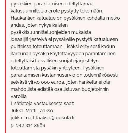
pysäkkien parantamisen edellyttämää
katusuunnittelua ei ole pystytty tekemään.
Haukantien katualue on pysäkkien kohdalla melko
ahdas, joten nykyaikaisten
pysäkkisuunnitteluohjeiden mukaista
ideaalijärjestelyä ei pysäkeille pystytä katualueen
puitteissa toteuttamaan. Lisäksi erityisesti kadun
itäreunan pysäkin käytettävyyden parantaminen
edellyttäisi turvallisen suojatiejärjestelyn
toteuttamista pysäkin yhteyteen. Pysäkkien
parantamisen kustannusarvio on todennäköisesti
selvästi yli 50 000 euroa, joten hanketta ei ole
mahdollista edistää osallistuvan budjetoinnin
varoilla.
Lisätietoja vastauksesta saat:
Jukka-Matti Laakso
jukka-matti.laakso@tuusula.fi
p. 040 314 3569