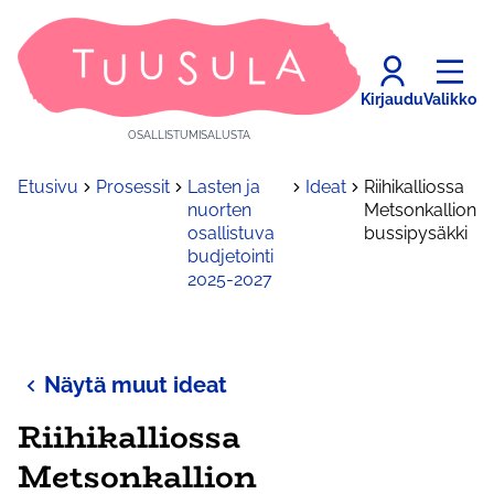
Kirjaudu
Valikko
OSALLISTUMISALUSTA
Etusivu
Prosessit
Lasten ja
Ideat
Riihikalliossa
nuorten
Metsonkallion
osallistuva
bussipysäkki
budjetointi
2025-2027
Näytä muut ideat
Riihikalliossa
Metsonkallion