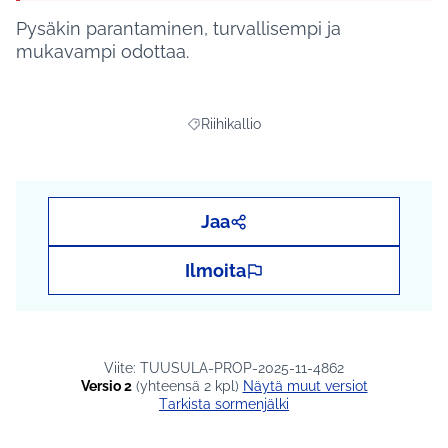
Pysäkin parantaminen, turvallisempi ja
mukavampi odottaa.
Riihikallio
Rajaa tulokset teeman mukaan: Riihikall
Jaa
Ilmoita
Viite: TUUSULA-PROP-2025-11-4862
Versio 2
(yhteensä 2 kpl)
näytä muut versiot
Tarkista sormenjälki