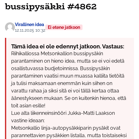
bussipysäkki #4862
Virallinen idea
Ei etene jatkoon
12.11.2025 10:32
Tämä idea ei ole edennyt jatkoon. Vastaus:
Riihikalliossa Metsonkallion bussipysäkin
parantaminen on hieno idea, mutta se ei voi edetä
osallistuvassa budjetoinnissa. Bussipysäkin
parantaminen vaatisi muun muassa kalliita tietöitä
ja tulisi maksamaan enemmän kuin siihen on
varattu rahaa ja siksi sitä ei voi tällä kertaa ottaa
äänestykseen mukaan. Se on kuitenkin hienoa, että
toit asian esille!
Lue alta liikenneinsinööri Jukka-Matti Laakson
vastine ideaan:
Metsonkallio linja-autopysäkkiparin pysäkit ovat
parannettavien pysäkkien listalla, mutta toistaiseksi