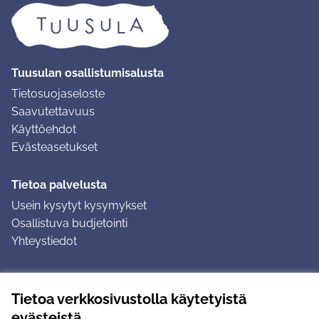
Tuusulan osallistumisalusta
Tietosuojaseloste
Saavutettavuus
Käyttöehdot
Evästeasetukset
Tietoa palvelusta
Usein kysytyt kysymykset
Osallistuva budjetointi
Yhteystiedot
Ohjeet
Tietoa verkkosivustolla käytetyistä
Ohjeet kirjautumiseen
evästeistä