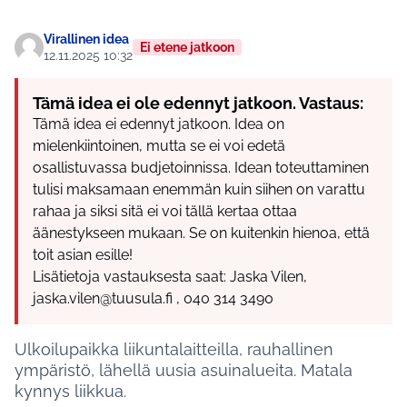
Virallinen idea
Ei etene jatkoon
12.11.2025 10:32
Tämä idea ei ole edennyt jatkoon. Vastaus:
Tämä idea ei edennyt jatkoon. Idea on
mielenkiintoinen, mutta se ei voi edetä
osallistuvassa budjetoinnissa. Idean toteuttaminen
tulisi maksamaan enemmän kuin siihen on varattu
rahaa ja siksi sitä ei voi tällä kertaa ottaa
äänestykseen mukaan. Se on kuitenkin hienoa, että
toit asian esille!
Lisätietoja vastauksesta saat: Jaska Vilen,
jaska.vilen@tuusula.fi , 040 314 3490
Ulkoilupaikka liikuntalaitteilla, rauhallinen
ympäristö, lähellä uusia asuinalueita. Matala
kynnys liikkua.