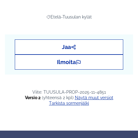
Etelä-Tuusulan kylät
Rajaa tulokset teeman mukaan: Etelä-Tuusula
Jaa
Ilmoita
Viite: TUUSULA-PROP-2025-11-4851
Versio 2
(yhteensä 2 kpl)
näytä muut versiot
Tarkista sormenjälki