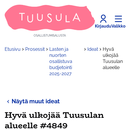
Kirjaudu
Valikko
OSALLISTUMISALUSTA
Etusivu
Prosessit
Lasten ja
Ideat
Hyvä
nuorten
ulkojää
osallistuva
Tuusulan
budjetointi
alueelle
2025-2027
Näytä muut ideat
Hyvä ulkojää Tuusulan
alueelle #4849