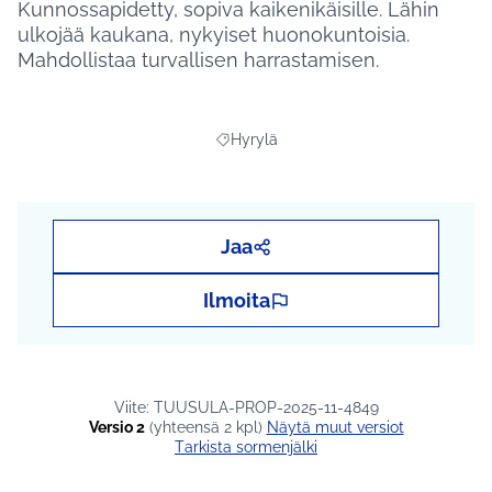
Kunnossapidetty, sopiva kaikenikäisille. Lähin
ulkojää kaukana, nykyiset huonokuntoisia.
Mahdollistaa turvallisen harrastamisen.
Hyrylä
Rajaa tulokset teeman mukaan: Hyrylä
Jaa
Ilmoita
Viite: TUUSULA-PROP-2025-11-4849
Versio 2
(yhteensä 2 kpl)
näytä muut versiot
Tarkista sormenjälki