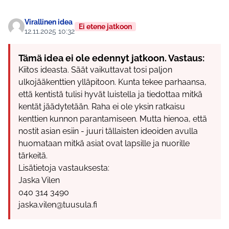
Virallinen idea
Ei etene jatkoon
12.11.2025 10:32
Tämä idea ei ole edennyt jatkoon. Vastaus:
Kiitos ideasta. Säät vaikuttavat tosi paljon
ulkojääkenttien ylläpitoon. Kunta tekee parhaansa,
että kentistä tulisi hyvät luistella ja tiedottaa mitkä
kentät jäädytetään. Raha ei ole yksin ratkaisu
kenttien kunnon parantamiseen. Mutta hienoa, että
nostit asian esiin - juuri tällaisten ideoiden avulla
huomataan mitkä asiat ovat lapsille ja nuorille
tärkeitä.
Lisätietoja vastauksesta:
Jaska Vilen
040 314 3490
jaska.vilen@tuusula.fi