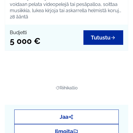
voidaan pelata videopelejä tai pesäpalloa, soittaa
musiikkia, lukea kirjoja tai askarrella helmistä koruja.
28
ääntä
Kustannus on 5 000 euroa, jolla saa kaksi tai kolme
lukuvuoden kestävää kerhoa. Kustannukset
Budjetti
koostuvat ohjauskuluista. Toteutettavat kerhot
Tutustu
5 000 €
valitaan yhdessä oppilaiden kanssa.
Riihikallio
Rajaa tulokset teeman mukaan: Riihikall
Jaa
Ilmoita