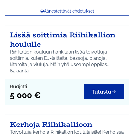
Äänestettävät ehdotukset
Lisää soittimia Riihikallion
koululle
Riihikallion kouluun hankitaan lisää toivottuja
soittimia, kuten DJ-laitteita, bassoja, pianoja,
kitaroita ja viuluja. Näin yhä useampi oppilas
pääsee kokeilemaan musiikin tekemistä ja
62
ääntä
löytämään oman lempisoittimensa!
Budjetti
Kustannus on 5 000 euroa. Rahalla hankittavat
Tutustu
5 000 €
soittimet valitaan yhdessä oppilaiden kanssa.
Kerhoja Riihikallioon
Toivottuja kerhoja Riihikallion koululaisille! Kerhoissa