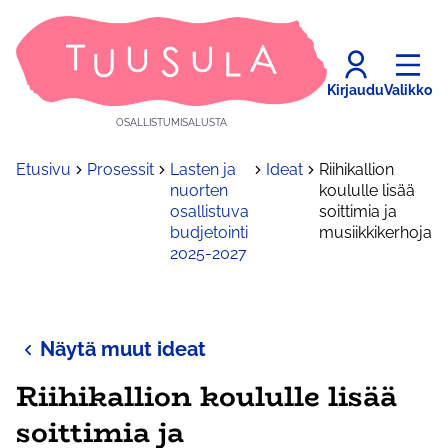
Kirjaudu
Valikko
OSALLISTUMISALUSTA
Etusivu
Prosessit
Lasten ja
Ideat
Riihikallion
nuorten
koululle lisää
osallistuva
soittimia ja
budjetointi
musiikkikerhoja
2025-2027
Näytä muut ideat
Riihikallion koululle lisää
soittimia ja