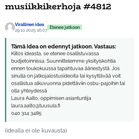
musiikkikerhoja #4812
Virallinen idea
Etenee jatkoon
29.10.2025 16:07
Tämä idea on edennyt jatkoon. Vastaus:
Kiitos ideasta, se etenee osallistuvassa
budjetoinnissa. Suunnittelemme yksityiskohtia
ennen toukokuussa tapahtuvaa äänestystä. Jos
sinulla on jatkojalostusideoita tai kysyttävää voit
osallistua alkuvuonna pidettäviin osbu-pajoihin tai
olla yhteydessä
Laura Aalto, oppimisen asiantuntija
laura.aalto@tuusula.fi
040 314 3485
(idealla ei ole kuvausta)