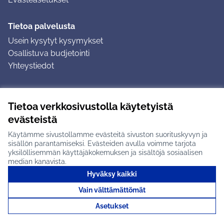
Tietoa palvelusta
Usein kysytyt kysymykset
Osallistuva budjetointi
Yhteystiedot
Ohjeet
Tietoa verkkosivustolla käytetyistä
Ohjeet kirjautumiseen
evästeistä
Ohjeet kommentin jättämiseen
Käytämme sivustollamme evästeitä sivuston suorituskyvyn ja
sisällön parantamiseksi. Evästeiden avulla voimme tarjota
yksilöllisemmän käyttäjäkokemuksen ja sisältöjä sosiaalisen
median kanavista.
Hyväksy kaikki
Tuusulan osallistumisalusta X-palvelussa
Tuusula
Vain välttämättömät
Creative Commons -lisenssi
(Ulkoinen linkki)
(Ulkoinen linkki)
(Ulkoine
Verkkosivusto luotu
vapaan ohjelmiston
(Ulkoinen
Asetukset
avulla.