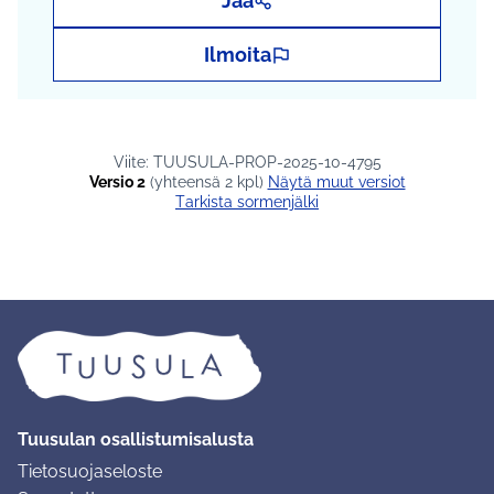
Jaa
Ilmoita
Viite: TUUSULA-PROP-2025-10-4795
Versio 2
(yhteensä 2 kpl)
näytä muut versiot
Tarkista sormenjälki
Tuusulan osallistumisalusta
Tietosuojaseloste