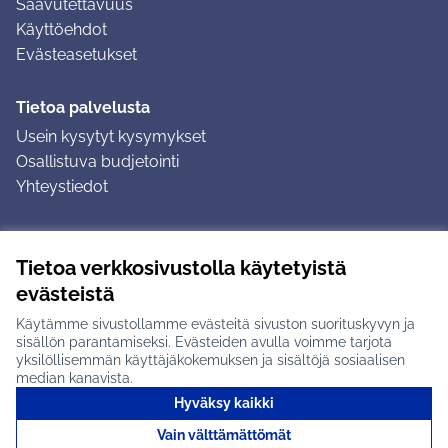
Saavutettavuus
Käyttöehdot
Evästeasetukset
Tietoa palvelusta
Usein kysytyt kysymykset
Osallistuva budjetointi
Yhteystiedot
Ohjeet
Tietoa verkkosivustolla käytetyistä
Ohjeet kirjautumiseen
evästeistä
Ohjeet kommentin jättämiseen
Käytämme sivustollamme evästeitä sivuston suorituskyvyn ja
sisällön parantamiseksi. Evästeiden avulla voimme tarjota
yksilöllisemmän käyttäjäkokemuksen ja sisältöjä sosiaalisen
median kanavista.
Hyväksy kaikki
Tuusulan osallistumisalusta X-palvelussa
Tuusula
Vain välttämättömät