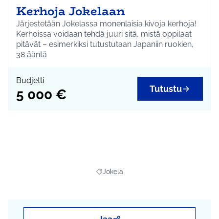
Kerhoja Jokelaan
Järjestetään Jokelassa monenlaisia kivoja kerhoja!
Kerhoissa voidaan tehdä juuri sitä, mistä oppilaat
pitävät – esimerkiksi tutustutaan Japaniin ruokien,
kielen ja leikkien kautta, liikutaan, tehdään käsitöitä
38
ääntä
tai kokkikerhoillaan.
Kustannus on 5 000 euroa, jolla saa kaksi tai kolme
Budjetti
lukuvuoden kestävää kerhoa. Kustannukset
Tutustu
5 000 €
koostuvat ohjaus- ja materiaalikuluista.
Jokela
Rajaa tulokset teeman mukaan: Jokela