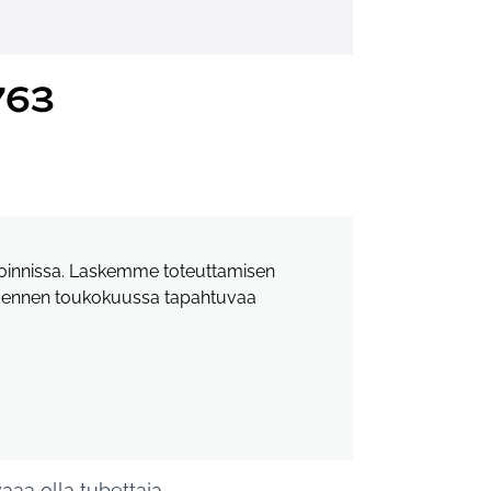
763
etoinnissa. Laskemme toteuttamisen
ia ennen toukokuussa tapahtuvaa
vaaa olla tubettaja