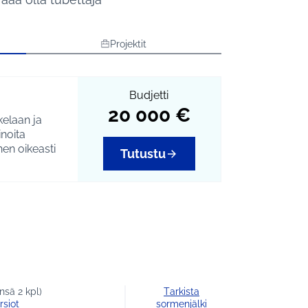
Projektit
Budjetti
20 000 €
kelaan ja
inoita
nen oikeasti
Tutustu
n/tubettajien
nsä 2 kpl)
Tarkista
rsiot
sormenjälki