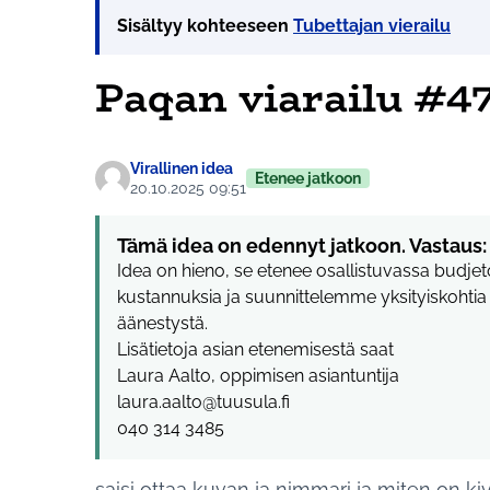
Sisältyy kohteeseen
Tubettajan vierailu
Paqan viarailu #4
Virallinen idea
Etenee jatkoon
20.10.2025 09:51
Tämä idea on edennyt jatkoon. Vastaus:
Idea on hieno, se etenee osallistuvassa budj
kustannuksia ja suunnittelemme yksityiskoht
äänestystä.
Lisätietoja asian etenemisestä saat
Laura Aalto, oppimisen asiantuntija
laura.aalto@tuusula.fi
040 314 3485
saisi ottaa kuvan ja nimmari ja miten on ki