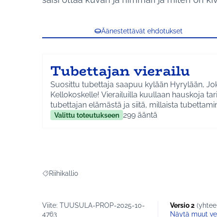
Äänestettävät ehdotukset
Tubettajan vierailu
Suosittu tubettaja saapuu kylään Hyrylään, Jo
Kellokoskelle! Vierailuilla kuullaan hauskoja tar
tubettajan elämästä ja siitä, millaista tubettami
on. Luvassa on hyvää fiilistä!
299
ääntä
Valittu toteutukseen
Kustannus on 20 000 euroa sisältäen tubettaja
keikkapalkkiot.
Riihikallio
Rajaa tulokset teeman mukaan: Riihikallio
Viite: TUUSULA-PROP-2025-10-
Versio 2
(yhtee
4763
näytä muut ve