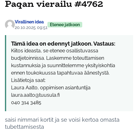
Paqan vierailu #4762
Virallinen idea
Etenee jatkoon
20.10.2025 09:51
Tämä idea on edennyt jatkoon. Vastaus:
Kiitos ideasta, se etenee osallistuvassa
budjetoinnissa. Laskemme toteuttamisen
kustannuksia ja suunnittelemme yksityiskohtia
ennen toukokuussa tapahtuvaa äänestystä.
Lisätietoja saat:
Laura Aalto, oppimisen asiantuntija
laura.aalto@tuusula.fi
040 314 3485
saisi nimmari kortit ja se voisi kertoa omasta
tubettamisesta