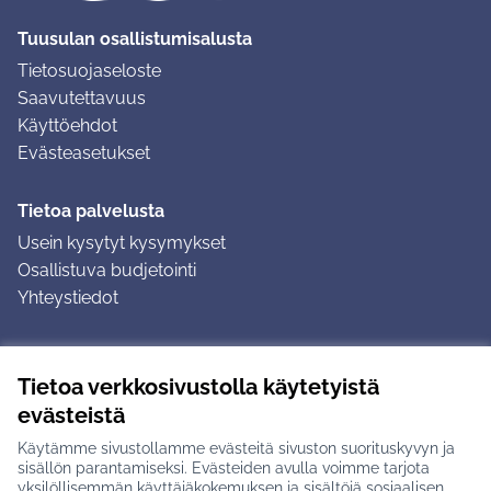
Tuusulan osallistumisalusta
Tietosuojaseloste
Saavutettavuus
Käyttöehdot
Evästeasetukset
Tietoa palvelusta
Usein kysytyt kysymykset
Osallistuva budjetointi
Yhteystiedot
Ohjeet
Tietoa verkkosivustolla käytetyistä
Ohjeet kirjautumiseen
evästeistä
Ohjeet kommentin jättämiseen
Käytämme sivustollamme evästeitä sivuston suorituskyvyn ja
sisällön parantamiseksi. Evästeiden avulla voimme tarjota
yksilöllisemmän käyttäjäkokemuksen ja sisältöjä sosiaalisen