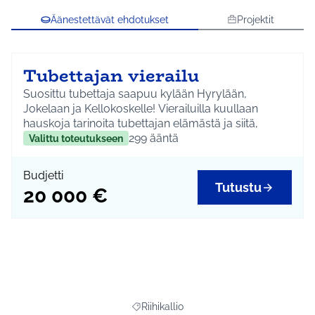
Äänestettävät ehdotukset
Projektit
Tubettajan vierailu
Suosittu tubettaja saapuu kylään Hyrylään,
Jokelaan ja Kellokoskelle! Vierailuilla kuullaan
hauskoja tarinoita tubettajan elämästä ja siitä,
millaista tubettaminen oikeasti on. Luvassa on
299
ääntä
Valittu toteutukseen
hyvää fiilistä!
Kustannus on 20 000 euroa sisältäen
Budjetti
tubettajan/tubettajien keikkapalkkiot.
Tutustu
20 000 €
Riihikallio
Rajaa tulokset teeman mukaan: Riihikall