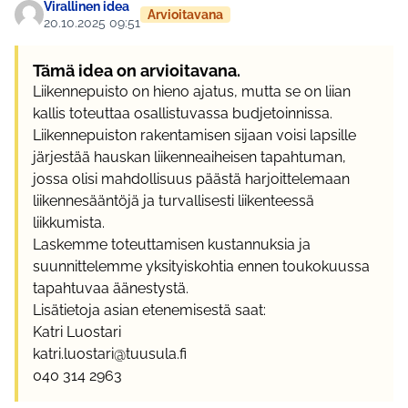
Virallinen idea
Arvioitavana
20.10.2025 09:51
Tämä idea on arvioitavana.
Liikennepuisto on hieno ajatus, mutta se on liian
kallis toteuttaa osallistuvassa budjetoinnissa.
Liikennepuiston rakentamisen sijaan voisi lapsille
järjestää hauskan liikenneaiheisen tapahtuman,
jossa olisi mahdollisuus päästä harjoittelemaan
liikennesääntöjä ja turvallisesti liikenteessä
liikkumista.
Laskemme toteuttamisen kustannuksia ja
suunnittelemme yksityiskohtia ennen toukokuussa
tapahtuvaa äänestystä.
Lisätietoja asian etenemisestä saat:
Katri Luostari
katri.luostari@tuusula.fi
040 314 2963