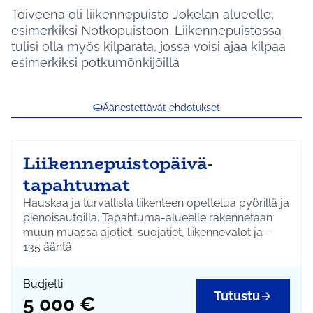
Toiveena oli liikennepuisto Jokelan alueelle,
esimerkiksi Notkopuistoon. Liikennepuistossa
tulisi olla myös kilparata, jossa voisi ajaa kilpaa
esimerkiksi potkumönkijöillä
Äänestettävät ehdotukset
Liikennepuistopäivä-
tapahtumat
Hauskaa ja turvallista liikenteen opettelua pyörillä ja
pienoisautoilla. Tapahtuma-alueelle rakennetaan
muun muassa ajotiet, suojatiet, liikennevalot ja -
merkit. Tapahtuma järjestetään Hyrylän,
135
ääntä
Kellokosken ja Jokelan alueilla ja se on tarkoitettu
kaikille alle 12-vuotiaille lapsille.
Budjetti
Kiertävän tapahtuman kustannus on 5 000 euroa.
Tutustu
5 000 €