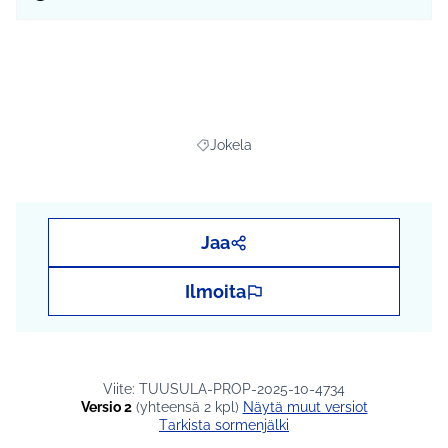
Jokela
Rajaa tulokset teeman mukaan: Jokela
Jaa
Ilmoita
Viite: TUUSULA-PROP-2025-10-4734
Versio 2
(yhteensä 2 kpl)
näytä muut versiot
Tarkista sormenjälki