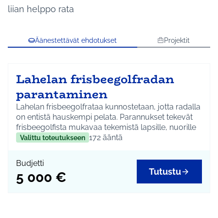
liian helppo rata
Äänestettävät ehdotukset
Projektit
Lahelan frisbeegolfradan
parantaminen
Lahelan frisbeegolfrataa kunnostetaan, jotta radalla
on entistä hauskempi pelata. Parannukset tekevät
frisbeegolfista mukavaa tekemistä lapsille, nuorille
ja perheille.
172
ääntä
Valittu toteutukseen
Kustannus on 5 000 euroa, ja se koostuu työn
suunnittelusta, uusista koreista, tarvikkeista ja
Budjetti
konetyöstä.
Tutustu
5 000 €