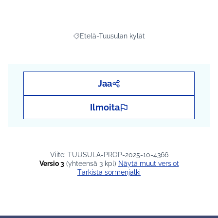
Etelä-Tuusulan kylät
Rajaa tulokset teeman mukaan: Etelä-Tuusula
Jaa
Ilmoita
Viite: TUUSULA-PROP-2025-10-4366
Versio 3
(yhteensä 3 kpl)
näytä muut versiot
Tarkista sormenjälki