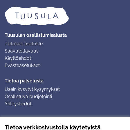
Tuusulan osallistumisalusta
Tietosuojaseloste
Saavutettavuus
Käyttöehdot
Evästeasetukset
Tietoa palvelusta
Usein kysytyt kysymykset
Osallistuva budjetointi
Yhteystiedot
Ohjeet
Tietoa verkkosivustolla käytetyistä
Ohjeet kirjautumiseen