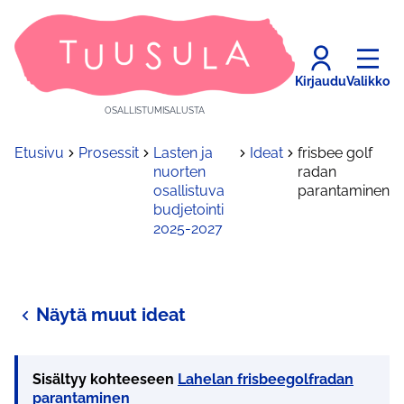
Kirjaudu
Valikko
OSALLISTUMISALUSTA
Etusivu
Prosessit
Lasten ja
Ideat
frisbee golf
nuorten
radan
osallistuva
parantaminen
budjetointi
2025-2027
Näytä muut ideat
Sisältyy kohteeseen
Lahelan frisbeegolfradan
parantaminen