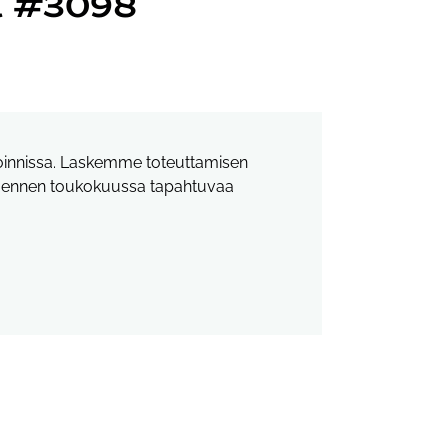
ä #3098
etoinnissa. Laskemme toteuttamisen
ia ennen toukokuussa tapahtuvaa