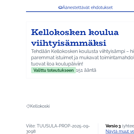
Äänestettävät ehdotukset
Kellokosken koulua
viihtyisämmäksi
Tehdään Kellokosken koulusta viihtyisämpi – h
paremmat istuimet ja mukavat toimintamahdol
tuovat iloa koulupäiviin!
151
ääntä
Valittu toteutukseen
Kustannus on 5 000 euroa. Rahalla hankittavat v
lisäävät asiat valitaan yhdessä oppilaiden kans
pohjalta.
Päivitys 22.5.2026
: Budjetti on muuttunut. U
6 000 euroa. Koska muita ehdotuksia ei voinut
Kellokoski
budjetista jäljelle jääneille 2 000 euroa, jaetti
Rajaa tulokset teeman mukaan: Kellokoski
kahdelle toteutuvalle projektille.
Viite: TUUSULA-PROP-2025-09-
Versio 3
(yhtee
3098
näytä muut ve