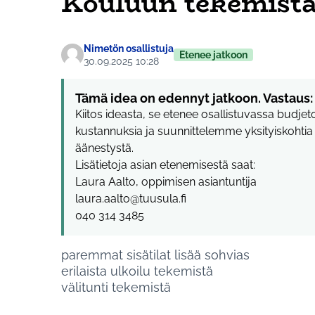
Kouluun tekemist
Nimetön osallistuja
Etenee jatkoon
30.09.2025 10:28
Tämä idea on edennyt jatkoon. Vastaus:
Kiitos ideasta, se etenee osallistuvassa budj
kustannuksia ja suunnittelemme yksityiskoht
äänestystä.
Lisätietoja asian etenemisestä saat:
Laura Aalto, oppimisen asiantuntija
laura.aalto@tuusula.fi
040 314 3485
paremmat sisätilat lisää sohvias
erilaista ulkoilu tekemistä
välitunti tekemistä