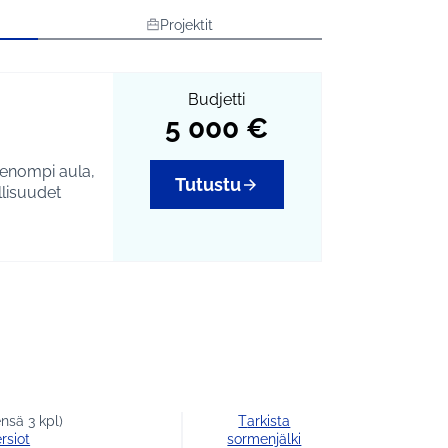
Projektit
Budjetti
5 000 €
ienompi aula,
Tutustu
lisuudet
iihtyisyyttä
sa ideoiden
usi summa on
 toteuttaa
in summa
nsä 3 kpl)
Tarkista
rsiot
sormenjälki