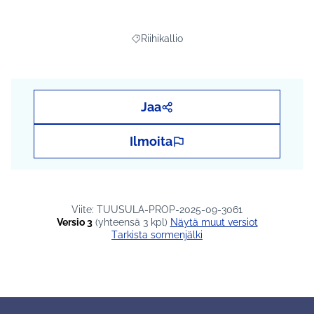
Riihikallio
Rajaa tulokset teeman mukaan: Riihikall
Jaa
Ilmoita
Viite: TUUSULA-PROP-2025-09-3061
Versio 3
(yhteensä 3 kpl)
näytä muut versiot
Tarkista sormenjälki