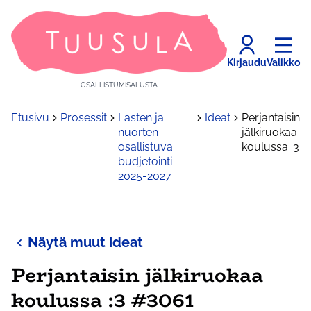
Kirjaudu
Valikko
OSALLISTUMISALUSTA
Etusivu
Prosessit
Lasten ja
Ideat
Perjantaisin
nuorten
jälkiruokaa
osallistuva
koulussa :3
budjetointi
2025-2027
Näytä muut ideat
Perjantaisin jälkiruokaa
koulussa :3 #3061