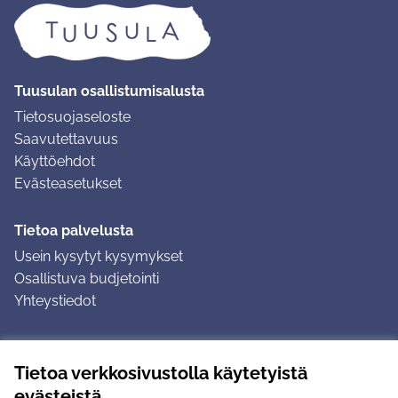
Tuusulan osallistumisalusta
Tietosuojaseloste
Saavutettavuus
Käyttöehdot
Evästeasetukset
Tietoa palvelusta
Usein kysytyt kysymykset
Osallistuva budjetointi
Yhteystiedot
Ohjeet
Tietoa verkkosivustolla käytetyistä
Ohjeet kirjautumiseen
evästeistä