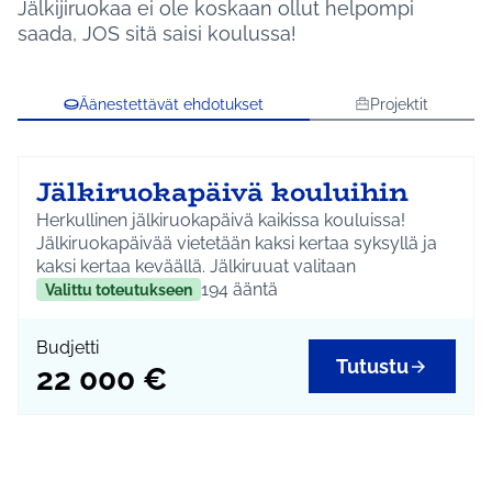
Jälkijiruokaa ei ole koskaan ollut helpompi
saada, JOS sitä saisi koulussa!
Äänestettävät ehdotukset
Projektit
Jälkiruokapäivä kouluihin
Herkullinen jälkiruokapäivä kaikissa kouluissa!
Jälkiruokapäivää vietetään kaksi kertaa syksyllä ja
kaksi kertaa keväällä. Jälkiruuat valitaan
kouluruokaryhmissä.
194
ääntä
Valittu toteutukseen
Kustannus on 22 000 euroa.
Päivitys 22.5.2026
: Budjetti on muuttunut. Uusi
Budjetti
summa on 17 000 euroa, budjetti pienentyi
Tutustu
22 000 €
alkuperäisestä kustannusarviosta 5 000 eurolla
alueen kokonaisbudjetin ylityttyä.