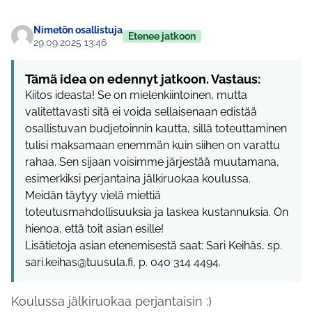
Nimetön osallistuja
Etenee jatkoon
29.09.2025 13:46
Tämä idea on edennyt jatkoon. Vastaus:
Kiitos ideasta! Se on mielenkiintoinen, mutta
valitettavasti sitä ei voida sellaisenaan edistää
osallistuvan budjetoinnin kautta, sillä toteuttaminen
tulisi maksamaan enemmän kuin siihen on varattu
rahaa. Sen sijaan voisimme järjestää muutamana,
esimerkiksi perjantaina jälkiruokaa koulussa.
Meidän täytyy vielä miettiä
toteutusmahdollisuuksia ja laskea kustannuksia. On
hienoa, että toit asian esille!
Lisätietoja asian etenemisestä saat: Sari Keihäs, sp.
sari.keihas@tuusula.fi, p. 040 314 4494.
Koulussa jälkiruokaa perjantaisin :)