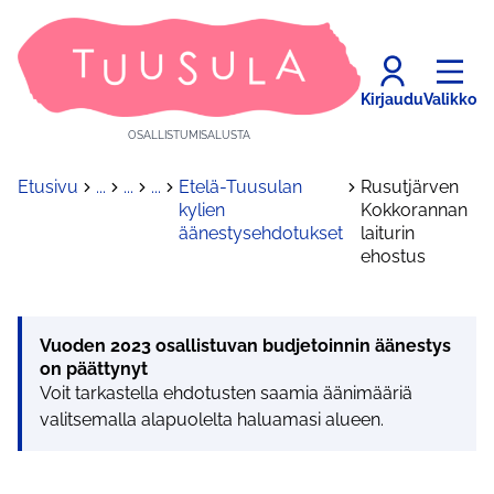
Kirjaudu
Valikko
OSALLISTUMISALUSTA
Etusivu
...
...
...
Etelä-Tuusulan
Rusutjärven
kylien
Kokkorannan
äänestysehdotukset
laiturin
ehostus
Vuoden 2023 osallistuvan budjetoinnin äänestys
on päättynyt
Voit tarkastella ehdotusten saamia äänimääriä
valitsemalla alapuolelta haluamasi alueen.