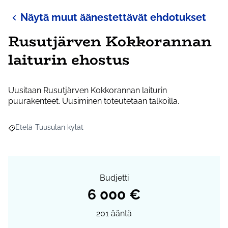
Näytä muut äänestettävät ehdotukset
Rusutjärven Kokkorannan
laiturin ehostus
Uusitaan Rusutjärven Kokkorannan laiturin
puurakenteet. Uusiminen toteutetaan talkoilla.
Etelä-Tuusulan kylät
Rajaa tulokset aihepiirin mukaan: Etelä-Tuusulan kylät
Budjetti
6 000 €
201
ääntä