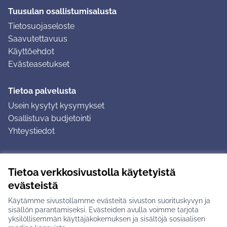
Tuusulan osallistumisalusta
Tietosuojaseloste
Saavutettavuus
Käyttöehdot
Evästeasetukset
Tietoa palvelusta
Usein kysytyt kysymykset
Osallistuva budjetointi
Yhteystiedot
Ohjeet
Tietoa verkkosivustolla käytetyistä
Ohjeet kirjautumiseen
evästeistä
Ohjeet kommentin jättämiseen
Käytämme sivustollamme evästeitä sivuston suorituskyvyn ja
sisällön parantamiseksi. Evästeiden avulla voimme tarjota
yksilöllisemmän käyttäjäkokemuksen ja sisältöjä sosiaalisen