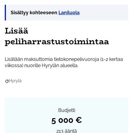
Sisältyy kohteeseen
Laniluola
Lisää
peliharrastustoimintaa
Lisätään maksuttomia tietokonepelivuoroja (1-2 kertaa
viikossa) nuorille Hyrylän alueella.
Hyrylä
Rajaa tulokset aihepiirin mukaan: Hyrylä
Budjetti
5 000 €
213
ääntä