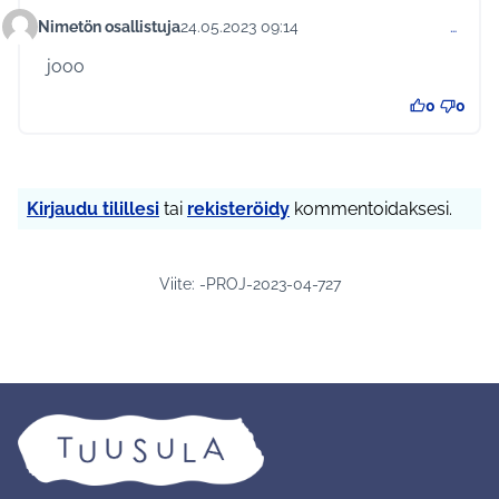
Nimetön osallistuja
24.05.2023 09:14
…
Kommentti 957
jooo
0
0
Kirjaudu tilillesi
tai
rekisteröidy
kommentoidaksesi.
Viite: -PROJ-2023-04-727