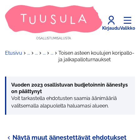
Kirjaudu
Valikko
OSALLISTUMISALUSTA
Etusivu
...
...
...
...
Toisen asteen koulujen koripallo-
ja jalkapalloturnaukset
Vuoden 2023 osallistuvan budjetoinnin äänestys
on päättynyt
Voit tarkastella ehdotusten saamia äänimääriä
valitsemalla alapuolelta haluamasi alueen.
Näytä muut äänestettävät ehdotukset