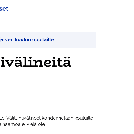
set
järven koulun oppilaille
ivälineitä
lle. Välituntivälineet kohdennetaan kouluille
lainaamoa ei vielä ole.