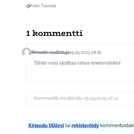
Koko Tuusula
Rajaa tulokset aihepiirin mukaan: Koko Tuusula
1 kommentti
Nimetön osallistuja
15.05.2023 08:16
Kommentti 899
Tähän voisi sijoittaa rahaa enemmänkin!
Kommentti moderoitu 25.09.2025 16:21
Kirjaudu tilillesi
tai
rekisteröidy
kommentoidaks