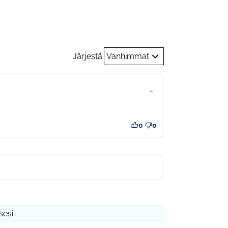
Järjestä:
Vanhimmat
…
0
0
esi.