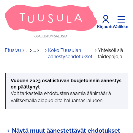
Kirjaudu
Valikko
OSALLISTUMISALUSTA
Etusivu
...
...
...
Koko Tuusulan
Yhteisöllisiä
äänestysehdotukset
taidepajoja
Vuoden 2023 osallistuvan budjetoinnin äänestys
on päättynyt
Voit tarkastella ehdotusten saamia äänimääriä
valitsemalla alapuolelta haluamasi alueen.
Näytä muut äänestettävät ehdotukset