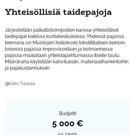
Yhteisöllisiä taidepajoja
Järjestetään paikallistoimijoiden kanssa yhteisölliset
taidepajat kaikissa kuntakeskuksissa. Yhdessä pajassa
teemana on Muistojen Kellokoski tekstiilitaiteen keinoin,
toisessa pajassa improvisoidaan ja kolmannessa
pajassa maalataan yhteistapahtumassa itselle taulu.
Määräraha käytetään kahvituksiin, materiaalihankintoihin
ja pajakustannuksiin.
Koko Tuusula
Rajaa tulokset aihepiirin mukaan: Koko Tuusula
Budjetti
5 000 €
50
ääntä