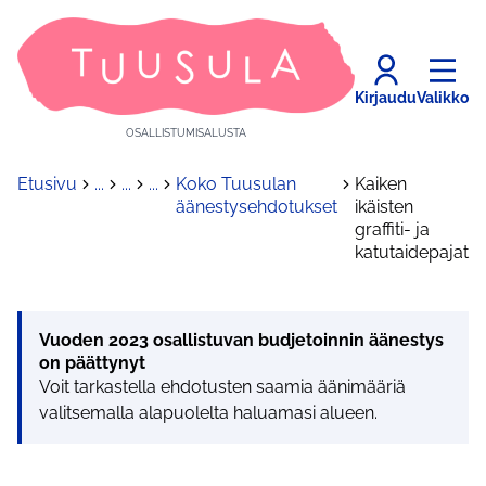
Kirjaudu
Valikko
OSALLISTUMISALUSTA
Etusivu
...
...
...
Koko Tuusulan
Kaiken
äänestysehdotukset
ikäisten
graffiti- ja
katutaidepajat
Vuoden 2023 osallistuvan budjetoinnin äänestys
on päättynyt
Voit tarkastella ehdotusten saamia äänimääriä
valitsemalla alapuolelta haluamasi alueen.