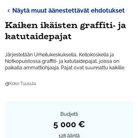
Näytä muut äänestettävät ehdotukset
Kaiken ikäisten graffiti- ja
katutaidepajat
Järjestetään Urheilukeskuksella, Kellokoskella ja
Notkopuistossa graffiti- ja katutaidepajat, joissa on
paikalla ammattiohjaaja. Pajat ovat suunnattu kaikille.
Koko Tuusula
Rajaa tulokset aihepiirin mukaan: Koko Tuusula
Budjetti
5 000 €
128
ääntä