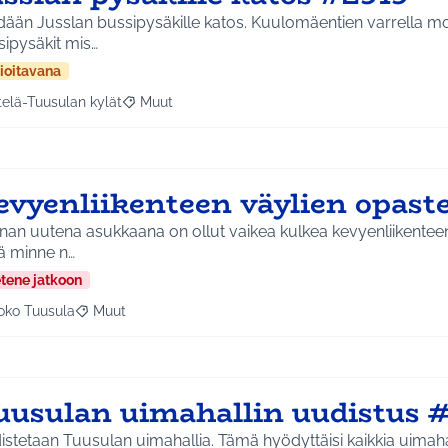
ään Jusslan bussipysäkille katos. Kuulomäentien varrella mo
ipysäkit mis…
ioitavana
telä-Tuusulan kylät
Muut
a tulokset aihepiirin mukaan: Etelä-Tuusulan kylät
Rajaa tulokset teeman mukaan: Muut
evyenliikenteen väylien opast
an uutena asukkaana on ollut vaikea kulkea kevyenliikenteen v
ä minne n…
etene jatkoon
oko Tuusula
Muut
aa tulokset aihepiirin mukaan: Koko Tuusula
Rajaa tulokset teeman mukaan: Muut
uusulan uimahallin uudistus 
stetaan Tuusulan uimahallia. Tämä hyödyttäisi kaikkia uimahallin 