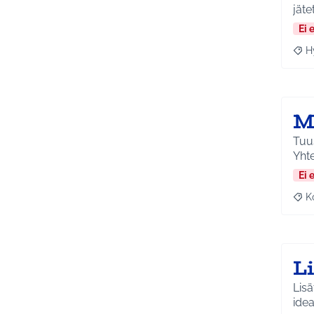
jäte
Ei 
H
Raja
M
Tuus
Yht
Ei 
K
Raj
L
Lisätää
ide