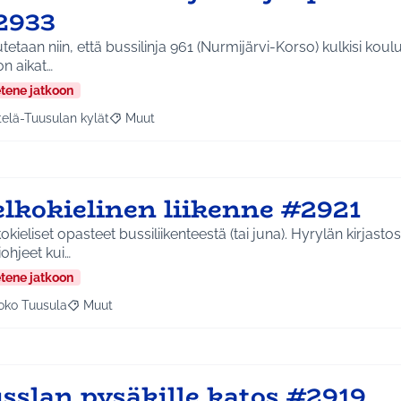
2933
etaan niin, että bussilinja 961 (Nurmijärvi-Korso) kulkisi kou
on aikat…
etene jatkoon
telä-Tuusulan kylät
Muut
a tulokset aihepiirin mukaan: Etelä-Tuusulan kylät
Rajaa tulokset teeman mukaan: Muut
elkokielinen liikenne #2921
okieliset opasteet bussiliikenteestä (tai juna). Hyrylän kirjas
tiohjeet kui…
etene jatkoon
oko Tuusula
Muut
aa tulokset aihepiirin mukaan: Koko Tuusula
Rajaa tulokset teeman mukaan: Muut
usslan pysäkille katos #2919