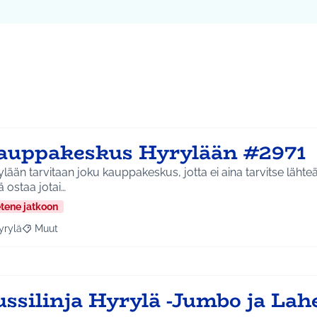
auppakeskus Hyrylään #2971
lään tarvitaan joku kauppakeskus, jotta ei aina tarvitse läh
ä ostaa jotai…
etene jatkoon
yrylä
Muut
a tulokset aihepiirin mukaan: Hyrylä
Rajaa tulokset teeman mukaan: Muut
ussilinja Hyrylä -Jumbo ja Lah