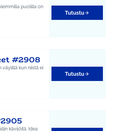
lemmilla puolilla on
Tutustu
eet #2908
äylillä kun niistä ei
Tutustu
#2905
kävijöitä. Idea