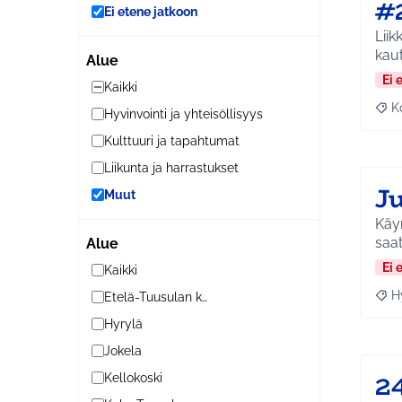
#
Ei etene jatkoon
Lii
kaut
Alue
Ei 
Kaikki
K
Hyvinvointi ja yhteisöllisyys
Raj
Kulttuuri ja tapahtumat
Liikunta ja harrastukset
J
Muut
Käyn
saa
Alue
Ei 
Kaikki
H
Etelä-Tuusulan kylät
Raja
Hyrylä
Jokela
2
Kellokoski