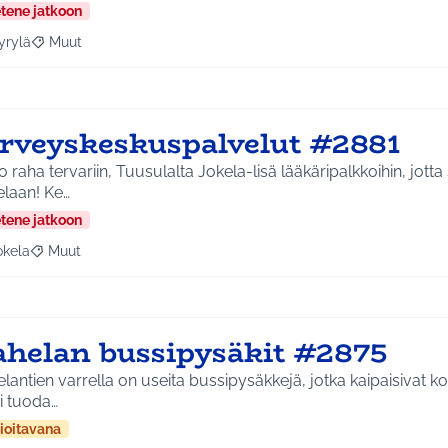
etene jatkoon
yrylä
Muut
a tulokset aihepiirin mukaan: Hyrylä
Rajaa tulokset teeman mukaan: Muut
erveyskeskuspalvelut #2881
 raha tervariin, Tuusulalta Jokela-lisä lääkäripalkkoihin, jott
elaan! Ke…
etene jatkoon
okela
Muut
a tulokset aihepiirin mukaan: Jokela
Rajaa tulokset teeman mukaan: Muut
ahelan bussipysäkit #2875
lantien varrella on useita bussipysäkkejä, jotka kaipaisivat k
i tuoda…
ioitavana