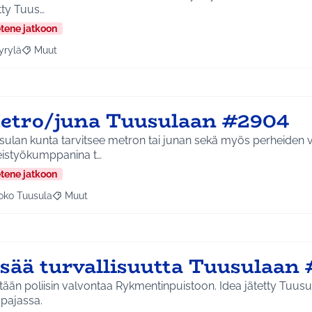
tty Tuus…
etene jatkoon
yrylä
Muut
a tulokset aihepiirin mukaan: Hyrylä
Rajaa tulokset teeman mukaan: Muut
etro/juna Tuusulaan #2904
ulan kunta tarvitsee metron tai junan sekä myös perheiden vi
eistyökumppanina t…
etene jatkoon
oko Tuusula
Muut
aa tulokset aihepiirin mukaan: Koko Tuusula
Rajaa tulokset teeman mukaan: Muut
isää turvallisuutta Tuusulaan
n poliisin valvontaa Rykmentinpuistoon. Idea jätetty Tuusulan Keudan pop up -
apajassa.