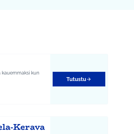
teä kauemmaksi kun
Tutustu
ela-Kerava