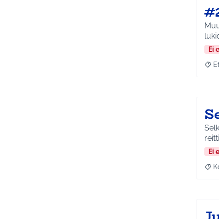
#
Muut
luki
Ei 
E
Raja
S
Selk
reit
Ei 
K
Raj
J