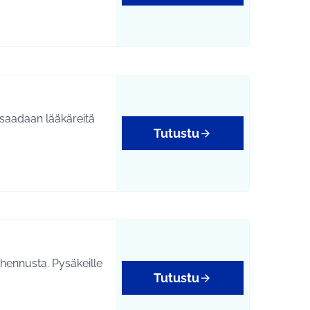
a saadaan lääkäreitä
Tutustu
ohennusta. Pysäkeille
Tutustu