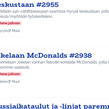
eskustaan #2955
stetään 24h-vähittäiskaupan saamista Hyrylä keskustaan, jot
öissä/myöhään työskentelevi…
etene jatkoon
yrylä
Muut
a tulokset aihepiirin mukaan: Hyrylä
Rajaa tulokset teeman mukaan: Muut
okelaan McDonalds #2938
ennetaan Jokelan vanhan Teboilin kohdalle McDonalds, jotta o
pommin saatavill…
etene jatkoon
okela
Muut
a tulokset aihepiirin mukaan: Jokela
Rajaa tulokset teeman mukaan: Muut
ussiaikataulut ja -linjat pare