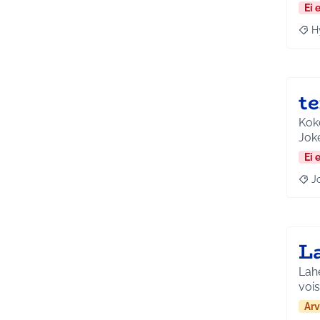
Ei 
H
Raja
t
Koko
Jok
Ei 
J
Raja
L
Lahe
vois
Arv