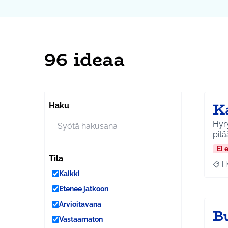
96 ideaa
K
Haku
Hyry
pitä
Ei 
Tila
H
Raja
Kaikki
Etenee jatkoon
Arvioitavana
B
Vastaamaton