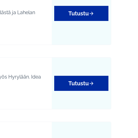
ästä ja Lahelan
Tutustu
 Hyrylään. Idea
Tutustu