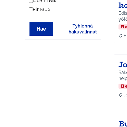
Koko Tuusula
k
Riihikallio
Edi
yöt
Tyhjennä
Ei 
Hae
hakuvalinnat
H
Raja
J
Rak
hel
Ei 
J
Raja
B