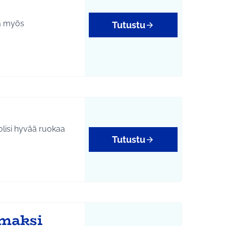
ta myös
Tutustu
lisi hyvää ruokaa
Tutustu
mmaksi