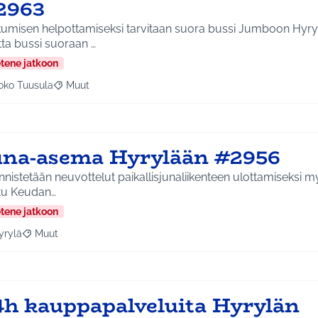
2963
kkumisen helpottamiseksi tarvitaan suora bussi Jumboon Hyryl
ta bussi suoraan …
etene jatkoon
oko Tuusula
Muut
aa tulokset aihepiirin mukaan: Koko Tuusula
Rajaa tulokset teeman mukaan: Muut
una-asema Hyrylään #2956
nistetään neuvottelut paikallisjunaliikenteen ulottamiseksi myös
tu Keudan…
etene jatkoon
yrylä
Muut
a tulokset aihepiirin mukaan: Hyrylä
Rajaa tulokset teeman mukaan: Muut
4h kauppapalveluita Hyrylän