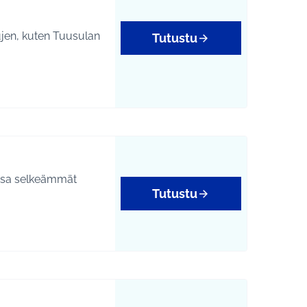
lujen, kuten Tuusulan
Tutustu
tossa selkeämmät
Tutustu