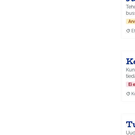
Tehd
buss
Arv
E
Raja
K
Kunn
tied
Ei 
K
Raj
T
Uudi