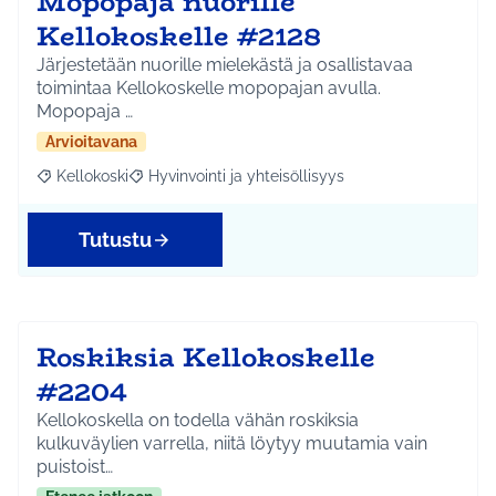
Mopopaja nuorille
Kellokoskelle #2128
Järjestetään nuorille mielekästä ja osallistavaa
toimintaa Kellokoskelle mopopajan avulla.
Mopopaja …
Arvioitavana
Kellokoski
Hyvinvointi ja yhteisöllisyys
Rajaa tulokset aihepiirin mukaan: Kellokoski
Rajaa tulokset teeman mukaan: Hyvinvointi ja yhtei
Tutustu
Roskiksia Kellokoskelle
#2204
Kellokoskella on todella vähän roskiksia
kulkuväylien varrella, niitä löytyy muutamia vain
puistoist…