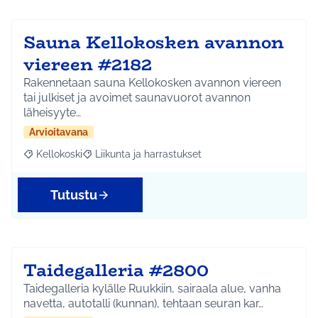
Sauna Kellokosken avannon
viereen #2182
Rakennetaan sauna Kellokosken avannon viereen
tai julkiset ja avoimet saunavuorot avannon
läheisyyte…
Arvioitavana
Kellokoski
Liikunta ja harrastukset
Rajaa tulokset aihepiirin mukaan: Kellokoski
Rajaa tulokset teeman mukaan: Liikunta ja harrast
Tutustu
Taidegalleria #2800
Taidegalleria kylälle Ruukkiin, sairaala alue, vanha
navetta, autotalli (kunnan), tehtaan seuran kar…