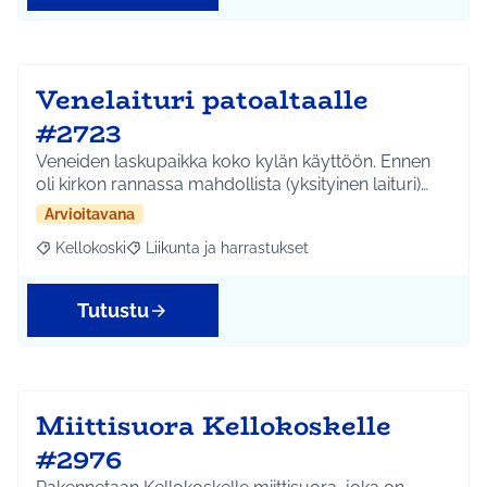
Venelaituri patoaltaalle
#2723
Veneiden laskupaikka koko kylän käyttöön. Ennen
oli kirkon rannassa mahdollista (yksityinen laituri)…
Arvioitavana
Kellokoski
Liikunta ja harrastukset
Rajaa tulokset aihepiirin mukaan: Kellokoski
Rajaa tulokset teeman mukaan: Liikunta ja harrast
Tutustu
Miittisuora Kellokoskelle
#2976