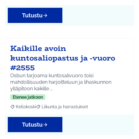
Tutustu
Kaikille avoin
kuntosaliopastus ja -vuoro
#2555
Osbun tarjoama kuntosalivuoro toisi
mahdollisuuden harjoitteluun ja lihaskunnon
ylläpitoon kaikille …
Etenee jatkoon
Kellokoski
Liikunta ja harrastukset
Rajaa tulokset aihepiirin mukaan: Kellokoski
Rajaa tulokset teeman mukaan: Liikunta ja harrast
Tutustu