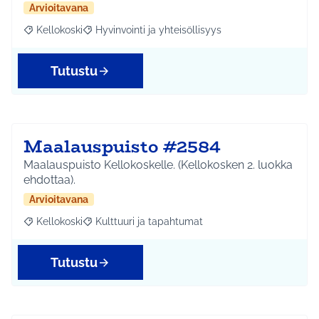
Arvioitavana
Kellokoski
Hyvinvointi ja yhteisöllisyys
Rajaa tulokset aihepiirin mukaan: Kellokoski
Rajaa tulokset teeman mukaan: Hyvinvointi ja yhtei
Tutustu
Maalauspuisto #2584
Maalauspuisto Kellokoskelle. (Kellokosken 2. luokka
ehdottaa).
Arvioitavana
Kellokoski
Kulttuuri ja tapahtumat
Rajaa tulokset aihepiirin mukaan: Kellokoski
Rajaa tulokset teeman mukaan: Kulttuuri ja tapah
Tutustu