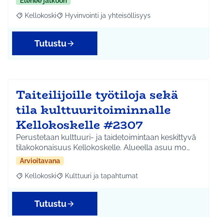
Etenee jatkoon
Kellokoski
Hyvinvointi ja yhteisöllisyys
Rajaa tulokset aihepiirin mukaan: Kellokoski
Rajaa tulokset teeman mukaan: Hyvinvointi ja yhtei
Tutustu
Taiteilijoille työtiloja sekä
tila kulttuuritoiminnalle
Kellokoskelle #2307
Perustetaan kulttuuri- ja taidetoimintaan keskittyvä
tilakokonaisuus Kellokoskelle. Alueella asuu mo…
Arvioitavana
Kellokoski
Kulttuuri ja tapahtumat
Rajaa tulokset aihepiirin mukaan: Kellokoski
Rajaa tulokset teeman mukaan: Kulttuuri ja tapah
Tutustu