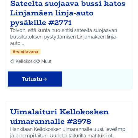
Sateelta suojaava bussi katos
Linjamäen linja-auto
pysäkille #2771
Toivon, että kunta huolehtisi sateelta suojaavan
bussikatoksen pystyttämisen Linjamäkeen linja-
auto …
Arvioitavana
Kellokoski
Muut
Rajaa tulokset aihepiirin mukaan: Kellokoski
Rajaa tulokset teeman mukaan: Muut
Tutustu
Uimalaituri Kellokosken
uimarannalle #2978
Hankitaan Kellokosken uimarannalle uusi, leveämpi
ja pidempi laituri. Uudella laiturilla mahtuisi ot…