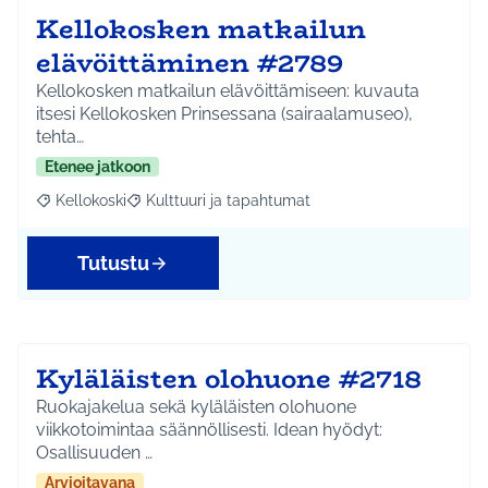
Kellokosken matkailun
elävöittäminen #2789
Kellokosken matkailun elävöittämiseen: kuvauta
itsesi Kellokosken Prinsessana (sairaalamuseo),
tehta…
Etenee jatkoon
Kellokoski
Kulttuuri ja tapahtumat
Rajaa tulokset aihepiirin mukaan: Kellokoski
Rajaa tulokset teeman mukaan: Kulttuuri ja tapah
Tutustu
Kyläläisten olohuone #2718
Ruokajakelua sekä kyläläisten olohuone
viikkotoimintaa säännöllisesti. Idean hyödyt:
Osallisuuden …
Arvioitavana