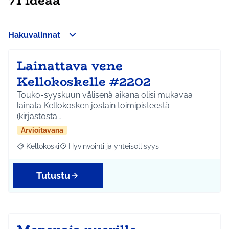
71 ideaa
Hakuvalinnat
Lainattava vene
Kellokoskelle #2202
Touko-syyskuun välisenä aikana olisi mukavaa
lainata Kellokosken jostain toimipisteestä
(kirjastosta…
Arvioitavana
Kellokoski
Hyvinvointi ja yhteisöllisyys
Rajaa tulokset aihepiirin mukaan: Kellokoski
Rajaa tulokset teeman mukaan: Hyvinvointi ja yhtei
Tutustu