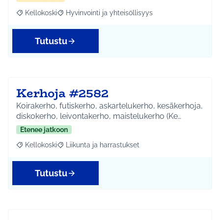
Kellokoski
Hyvinvointi ja yhteisöllisyys
Rajaa tulokset aihepiirin mukaan: Kellokoski
Rajaa tulokset teeman mukaan: Hyvinvointi ja yhtei
Tutustu
Kerhoja #2582
Koirakerho, futiskerho, askartelukerho, kesäkerhoja,
diskokerho, leivontakerho, maistelukerho (Ke…
Etenee jatkoon
Kellokoski
Liikunta ja harrastukset
Rajaa tulokset aihepiirin mukaan: Kellokoski
Rajaa tulokset teeman mukaan: Liikunta ja harrast
Tutustu