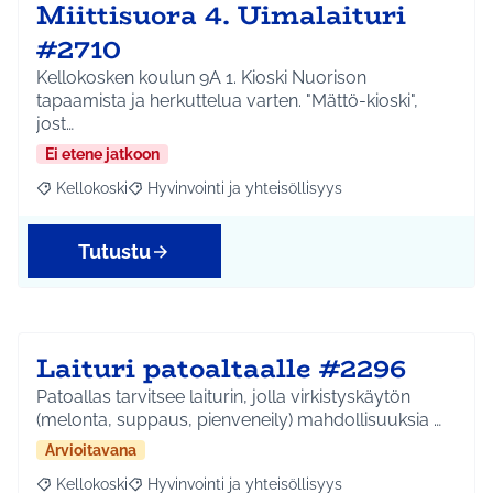
Miittisuora 4. Uimalaituri
#2710
Kellokosken koulun 9A 1. Kioski Nuorison
tapaamista ja herkuttelua varten. "Mättö-kioski",
jost…
Ei etene jatkoon
Kellokoski
Hyvinvointi ja yhteisöllisyys
Rajaa tulokset aihepiirin mukaan: Kellokoski
Rajaa tulokset teeman mukaan: Hyvinvointi ja yhtei
Tutustu
Laituri patoaltaalle #2296
Patoallas tarvitsee laiturin, jolla virkistyskäytön
(melonta, suppaus, pienveneily) mahdollisuuksia …
Arvioitavana
Kellokoski
Hyvinvointi ja yhteisöllisyys
Rajaa tulokset aihepiirin mukaan: Kellokoski
Rajaa tulokset teeman mukaan: Hyvinvointi ja yhtei