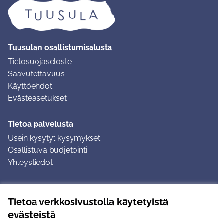
Tuusulan osallistumisalusta
Tietosuojaseloste
Saavutettavuus
Käyttöehdot
Evästeasetukset
Tietoa palvelusta
Usein kysytyt kysymykset
Osallistuva budjetointi
Yhteystiedot
Ohjeet
Tietoa verkkosivustolla käytetyistä
Ohjeet kirjautumiseen
evästeistä