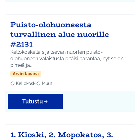
Puisto-olohuoneesta
turvallinen alue nuorille
#2131
Kellokoskella sijaitsevan nuorten puisto-
olohuoneen valaistusta pitäisi parantaa, nyt se on
pimeä ja…
Arvioitavana
Kellokoski
Muut
Rajaa tulokset aihepiirin mukaan: Kellokoski
Rajaa tulokset teeman mukaan: Muut
Tutustu
1. Kioski, 2. Mopokatos, 3.