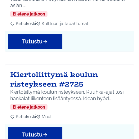
asian …
Ei etene jatkoon
Kellokoski
Kulttuuri ja tapahtumat
Rajaa tulokset aihepiirin mukaan: Kellokoski
Rajaa tulokset teeman mukaan: Kulttuuri ja tapah
Tutustu
Kiertoliittymä koulun
risteykseen #2725
Kiertoliittymä koulun risteykseen. Ruuhka-ajat tosi
hankalat liikenteen lisääntyessä. Idean hyöd…
Ei etene jatkoon
Kellokoski
Muut
Rajaa tulokset aihepiirin mukaan: Kellokoski
Rajaa tulokset teeman mukaan: Muut
Tutustu