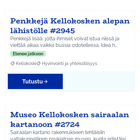
Penkkejä Kellokosken alepan
lähistölle #2945
Penkkejä lisää, jotta ihmiset voivat istua niissä ja
viettää aikaa vaikka bussia odotellessa. Idea h…
Etenee jatkoon
Kellokoski
Hyvinvointi ja yhteisöllisyys
Rajaa tulokset aihepiirin mukaan: Kellokoski
Rajaa tulokset teeman mukaan: Hyvinvointi ja yhtei
Tutustu
Museo Kellokosken sairaalan
kartanoon #2724
Sairaalan kartano rakennukseen tehtäisiin
valtakunnallinen psykiatrian museo, kunta edistäisi