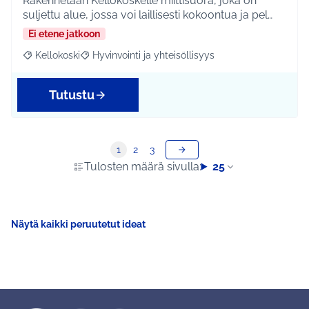
Rakennetaan Kellokoskelle miittisuora, joka on
suljettu alue, jossa voi laillisesti kokoontua ja pel…
Ei etene jatkoon
Kellokoski
Hyvinvointi ja yhteisöllisyys
Rajaa tulokset aihepiirin mukaan: Kellokoski
Rajaa tulokset teeman mukaan: Hyvinvointi ja yhtei
Tutustu
1
2
3
Tulosten määrä sivulla:
25
Näytä kaikki peruutetut ideat