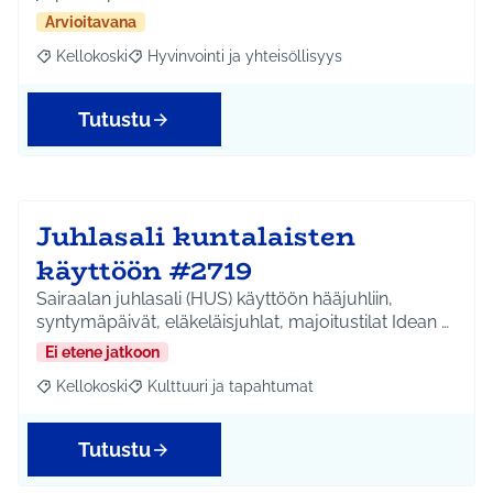
Arvioitavana
Kellokoski
Hyvinvointi ja yhteisöllisyys
Rajaa tulokset aihepiirin mukaan: Kellokoski
Rajaa tulokset teeman mukaan: Hyvinvointi ja yhtei
Tutustu
Juhlasali kuntalaisten
käyttöön #2719
Sairaalan juhlasali (HUS) käyttöön hääjuhliin,
syntymäpäivät, eläkeläisjuhlat, majoitustilat Idean …
Ei etene jatkoon
Kellokoski
Kulttuuri ja tapahtumat
Rajaa tulokset aihepiirin mukaan: Kellokoski
Rajaa tulokset teeman mukaan: Kulttuuri ja tapah
Tutustu