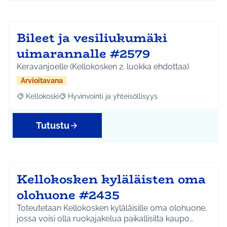
Bileet ja vesiliukumäki
uimarannalle #2579
Keravanjoelle (Kellokosken 2. luokka ehdottaa)
Arvioitavana
Kellokoski
Hyvinvointi ja yhteisöllisyys
Rajaa tulokset aihepiirin mukaan: Kellokoski
Rajaa tulokset teeman mukaan: Hyvinvointi ja yhtei
Tutustu
Kellokosken kyläläisten oma
olohuone #2435
Toteutetaan Kellokosken kyläläisille oma olohuone,
jossa voisi olla ruokajakelua paikallisilta kaupo…