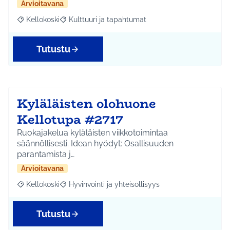
Arvioitavana
Kellokoski
Kulttuuri ja tapahtumat
Rajaa tulokset aihepiirin mukaan: Kellokoski
Rajaa tulokset teeman mukaan: Kulttuuri ja tapah
Tutustu
Kyläläisten olohuone
Kellotupa #2717
Ruokajakelua kyläläisten viikkotoimintaa
säännöllisesti. Idean hyödyt: Osallisuuden
parantamista j…
Arvioitavana
Kellokoski
Hyvinvointi ja yhteisöllisyys
Rajaa tulokset aihepiirin mukaan: Kellokoski
Rajaa tulokset teeman mukaan: Hyvinvointi ja yhtei
Tutustu