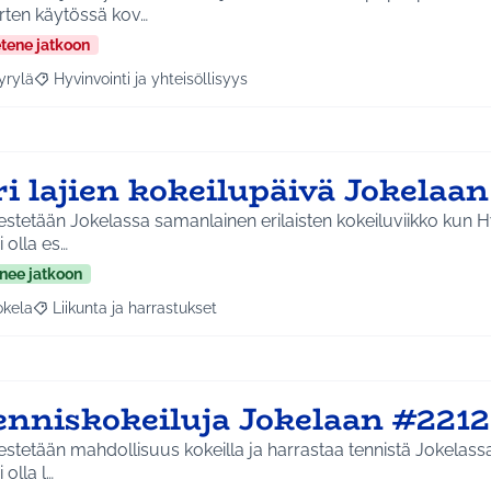
rten käytössä kov…
etene jatkoon
yrylä
Hyvinvointi ja yhteisöllisyys
a tulokset aihepiirin mukaan: Hyrylä
Rajaa tulokset teeman mukaan: Hyvinvointi ja yhteisöllisyys
ri lajien kokeilupäivä Jokelaa
estetään Jokelassa samanlainen erilaisten kokeiluviikko kun Hy
i olla es…
nee jatkoon
okela
Liikunta ja harrastukset
a tulokset aihepiirin mukaan: Jokela
Rajaa tulokset teeman mukaan: Liikunta ja harrastukset
enniskokeiluja Jokelaan #2212
estetään mahdollisuus kokeilla ja harrastaa tennistä Jokelassa.
i olla l…