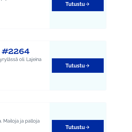
Tutustu
n #2264
rylässä oli. Lajeina
Tutustu
 Mailoja ja palloja
Tutustu