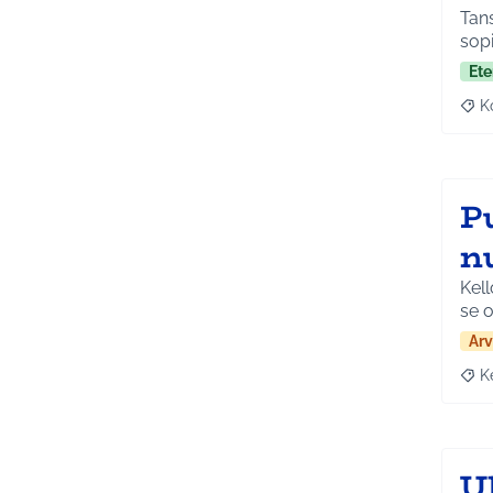
Tans
sopi
Ete
K
Raj
P
nu
Kell
se 
Arv
K
Raja
U