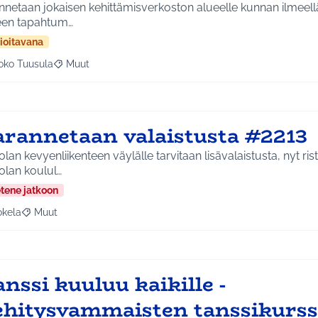
netaan jokaisen kehittämisverkoston alueelle kunnan ilmeell
een tapahtum…
ioitavana
oko Tuusula
Muut
aa tulokset aihepiirin mukaan: Koko Tuusula
Rajaa tulokset teeman mukaan: Muut
arannetaan valaistusta #2213
lan kevyenliikenteen väylälle tarvitaan lisävalaistusta, nyt ri
olan koulul…
etene jatkoon
okela
Muut
a tulokset aihepiirin mukaan: Jokela
Rajaa tulokset teeman mukaan: Muut
nssi kuuluu kaikille -
ehitysvammaisten tanssikurss