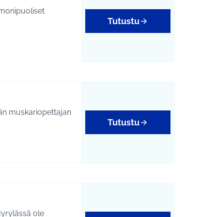
 monipuoliset
Tutustu
tukset
vän muskariopettajan
Tutustu
Hyrylässä ole