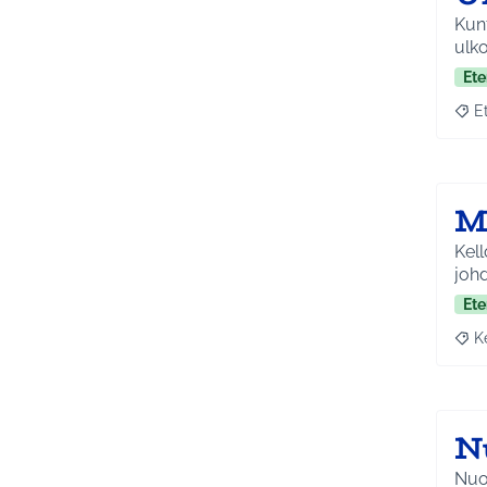
Kunt
ulko
Ete
E
Raja
M
Kell
johd
Ete
K
Raja
Nu
Nuor