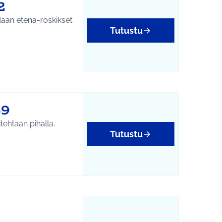
2
odaan etena-roskikset
Tutustu
69
itehtaan pihalla.
Tutustu