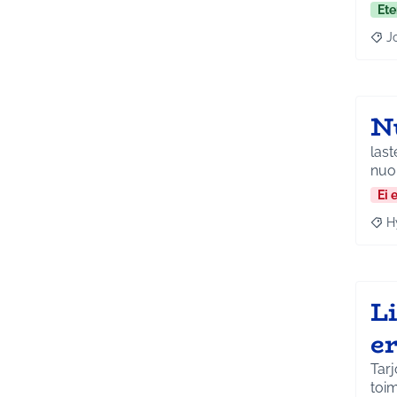
Ete
J
Raja
N
last
nuo
Ei 
H
Raja
L
e
Tarj
toim