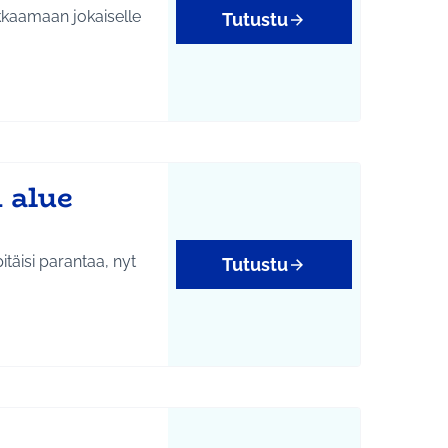
kkaamaan jokaiselle
Tutustu
 alue
täisi parantaa, nyt
Tutustu