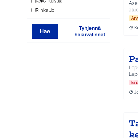
Koko Tuusula
Asen
alu
Riihikallio
Arv
Tyhjennä
K
Raj
Hae
hakuvalinnat
P
Lepo
Lep
Ei 
J
Raja
Ta
k