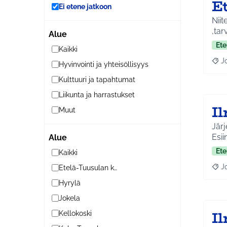
E
Ei etene jatkoon
Niit
,tarv
Alue
Ete
Kaikki
J
Hyvinvointi ja yhteisöllisyys
Raja
Kulttuuri ja tapahtumat
Liikunta ja harrastukset
Il
Muut
Järj
Esii
Alue
Ete
Kaikki
J
Etelä-Tuusulan kylät
Raja
Hyrylä
Jokela
I
Kellokoski