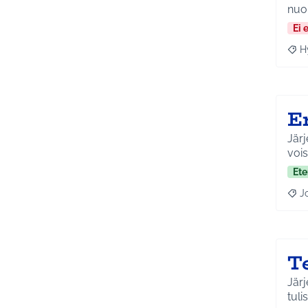
nuo
Ei 
H
Raja
E
Järj
vois
Ete
J
Raja
T
Järj
tulis