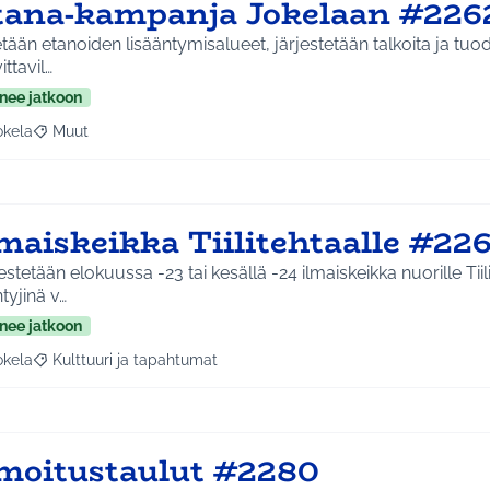
tana-kampanja Jokelaan #226
etään etanoiden lisääntymisalueet, järjestetään talkoita ja tu
ittavil…
nee jatkoon
okela
Muut
a tulokset aihepiirin mukaan: Jokela
Rajaa tulokset teeman mukaan: Muut
maiskeikka Tiilitehtaalle #22
estetään elokuussa -23 tai kesällä -24 ilmaiskeikka nuorille Tiil
ntyjinä v…
nee jatkoon
okela
Kulttuuri ja tapahtumat
a tulokset aihepiirin mukaan: Jokela
Rajaa tulokset teeman mukaan: Kulttuuri ja tapahtumat
lmoitustaulut #2280