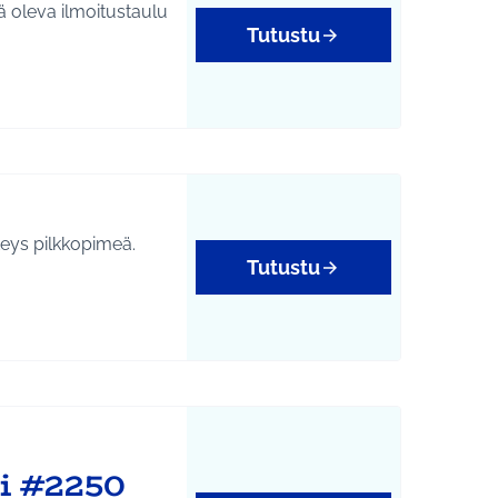
ä oleva ilmoitustaulu
Tutustu
steys pilkkopimeä.
Tutustu
i #2250