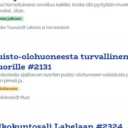
si harrastuksena soveltuu kaikille, koska sitä pystytään muo
vaksi. Järje…
nee jatkoon
oko Tuusula
Liikunta ja harrastukset
aa tulokset aihepiirin mukaan: Koko Tuusula
Rajaa tulokset teeman mukaan: Liikunta ja harrastukset
uisto-olohuoneesta turvallinen
orille #2131
okoskella sijaitsevan nuorten puisto-olohuoneen valaistusta pi
on pimeä ja…
ioitavana
ellokoski
Muut
a tulokset aihepiirin mukaan: Kellokoski
Rajaa tulokset teeman mukaan: Muut
lkokuntosali Lahelaan #2324