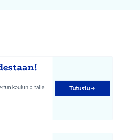
destaan!
rtun koulun pihalle!
Tutustu