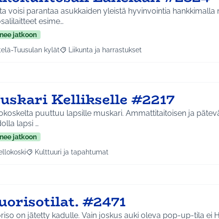
a voisi parantaa asukkaiden yleistä hyvinvointia hankkimalla
salilaitteet esime…
nee jatkoon
telä-Tuusulan kylät
Liikunta ja harrastukset
a tulokset aihepiirin mukaan: Etelä-Tuusulan kylät
Rajaa tulokset teeman mukaan: Liikunta ja harras
uskari Kellikselle #2217
okoskelta puuttuu lapsille muskari. Ammattitaitoisen ja päte
olla lapsi …
nee jatkoon
ellokoski
Kulttuuri ja tapahtumat
a tulokset aihepiirin mukaan: Kellokoski
Rajaa tulokset teeman mukaan: Kulttuuri ja tapahtumat
orisotilat. #2471
iso on jätetty kadulle. Vain joskus auki oleva pop-up-tila ei 