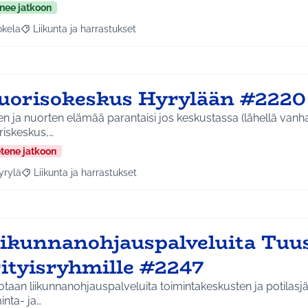
nee jatkoon
okela
Liikunta ja harrastukset
a tulokset aihepiirin mukaan: Jokela
Rajaa tulokset teeman mukaan: Liikunta ja harrastukset
uorisokeskus Hyrylään #2220
en ja nuorten elämää parantaisi jos keskustassa (lähellä vanha
riskeskus,…
etene jatkoon
yrylä
Liikunta ja harrastukset
a tulokset aihepiirin mukaan: Hyrylä
Rajaa tulokset teeman mukaan: Liikunta ja harrastukset
iikunnanohjauspalveluita Tuu
rityisryhmille #2247
otaan liikunnanohjauspalveluita toimintakeskusten ja potilasjärj
inta- ja…