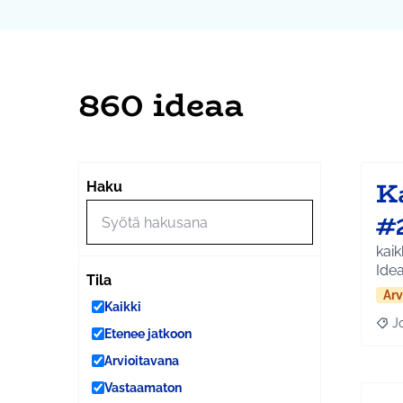
860 ideaa
K
Haku
#
kaik
Idea
Tila
Arv
Kaikki
J
Raja
Etenee jatkoon
Arvioitavana
Vastaamaton