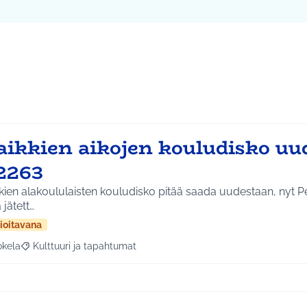
aikkien aikojen kouludisko uu
2263
kien alakoululaisten kouludisko pitää saada uudestaan, nyt Pe
 jätett…
ioitavana
okela
Kulttuuri ja tapahtumat
a tulokset aihepiirin mukaan: Jokela
Rajaa tulokset teeman mukaan: Kulttuuri ja tapahtumat