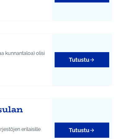
a kunnantaloa) olisi
Tutustu
sulan
estöjen erilaisille
Tutustu