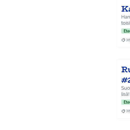
K
Hank
tois
Ete
H
Raja
R
#
Suon
lisä!
Ete
H
Raja