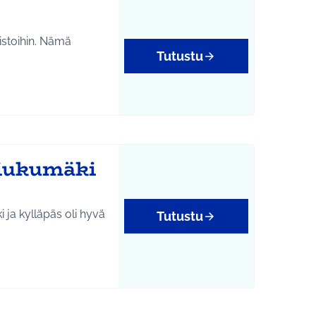
istoihin. Nämä
Tutustu
liukumäki
 ja kylläpäs oli hyvä
Tutustu