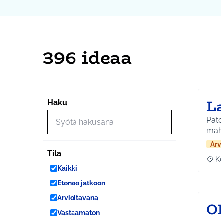
396 ideaa
La
Haku
Pato
mah
Arv
Tila
K
Raja
Kaikki
Etenee jatkoon
Arvioitavana
O
Vastaamaton