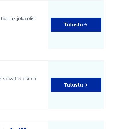
huone, joka olisi
Tutustu
yys
set voivat vuokrata
Tutustu
yys