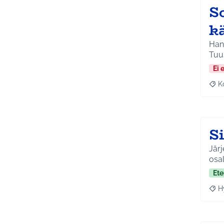
S
k
Hank
Tuus
Ei 
K
Raj
S
Järj
osal
Ete
H
Raja