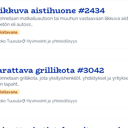
iikkuva aistihuone #2434
nnetaan matkailuautoon tai muuhun vastaavaan liikkuva aisti
etön eli autoss…
ioitavana
oko Tuusula
Hyvinvointi ja yhteisöllisyys
aa tulokset aihepiirin mukaan: Koko Tuusula
Rajaa tulokset teeman mukaan: Hyvinvointi ja yhteisöllis
arattava grillikota #3042
nnetaan grillikota, jota yksityishenkilöt, yhdistykset ja yrityk
n tapaht…
ioitavana
oko Tuusula
Hyvinvointi ja yhteisöllisyys
aa tulokset aihepiirin mukaan: Koko Tuusula
Rajaa tulokset teeman mukaan: Hyvinvointi ja yhteisöllis