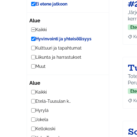
#
Ei etene jatkoon
Järj
kerr
Alue
Ete
Kaikki
K
Hyvinvointi ja yhteisöllisyys
Raj
Kulttuuri ja tapahtumat
Liikunta ja harrastukset
T
Muut
Toteutusp
Peru
Alue
Ete
Kaikki
K
Etelä-Tuusulan kylät
Raj
Hyrylä
Jokela
S
Kellokoski