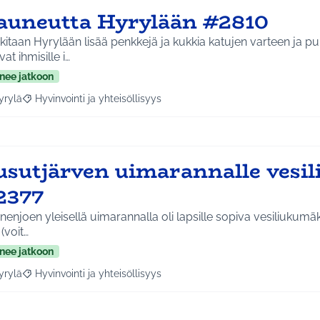
auneutta Hyrylään #2810
itaan Hyrylään lisää penkkejä ja kukkia katujen varteen ja pu
ivat ihmisille i…
nee jatkoon
yrylä
Hyvinvointi ja yhteisöllisyys
a tulokset aihepiirin mukaan: Hyrylä
Rajaa tulokset teeman mukaan: Hyvinvointi ja yhteisöllisyys
usutjärven uimarannalle vesi
2377
enjoen yleisellä uimarannalla oli lapsille sopiva vesiliukumäki
 (voit…
nee jatkoon
yrylä
Hyvinvointi ja yhteisöllisyys
a tulokset aihepiirin mukaan: Hyrylä
Rajaa tulokset teeman mukaan: Hyvinvointi ja yhteisöllisyys