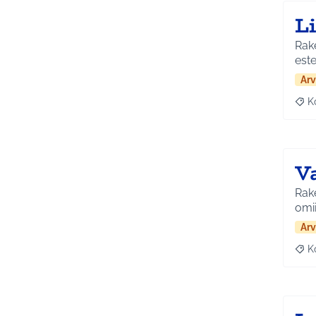
L
Rake
este
Arv
K
Raj
V
Rake
omii
Arv
K
Raj