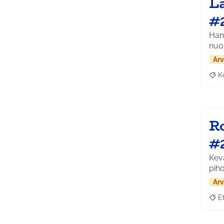
La
#
Hank
nuok
Arv
K
Raj
Ro
#
Kevä
piho
Arv
E
Raja