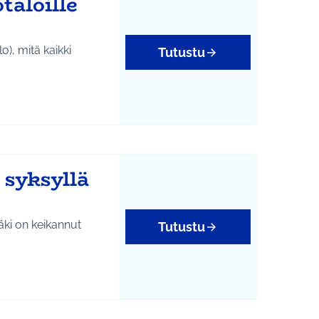
taloille
o), mitä kaikki
Tutustu
yys
 syksyllä
äki on keikannut
Tutustu
isöllisyys