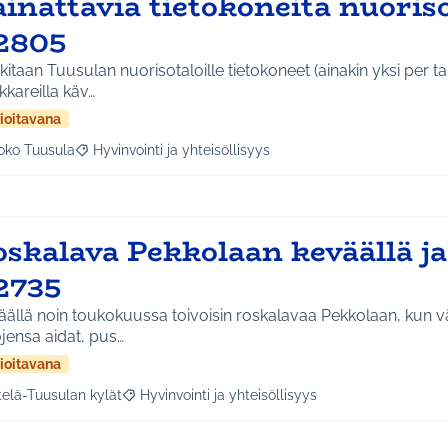
inattavia tietokoneita nuoriso
2805
itaan Tuusulan nuorisotaloille tietokoneet (ainakin yksi per tal
kareilla käv…
ioitavana
oko Tuusula
Hyvinvointi ja yhteisöllisyys
aa tulokset aihepiirin mukaan: Koko Tuusula
Rajaa tulokset teeman mukaan: Hyvinvointi ja yhteisöllis
skalava Pekkolaan keväällä ja
2735
ällä noin toukokuussa toivoisin roskalavaa Pekkolaan, kun v
jensa aidat, pus…
ioitavana
telä-Tuusulan kylät
Hyvinvointi ja yhteisöllisyys
a tulokset aihepiirin mukaan: Etelä-Tuusulan kylät
Rajaa tulokset teeman mukaan: Hyvinvointi ja yhte