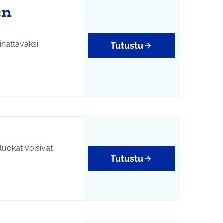
en
inattavaksi
Tutustu
yys
luokat voisivat
Tutustu