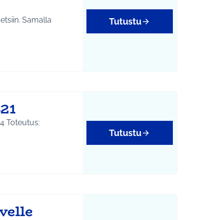
etsiin. Samalla
Tutustu
yys
21
Tutustu
yys
velle