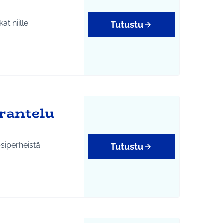
t niille
Tutustu
yys
rantelu
psiperheistä
Tutustu