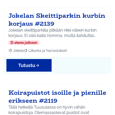
Jokelan Skeittiparkin kurbin
korjaus #2139
Jokelan skeittiparkilla pitkään rikki olleen kurbin
korjaus. Ei olisi kallis homma, mutta ilahduttai…
Ei etene jatkoon
Jokela
Liikunta ja harrastukset
Rajaa tulokset aihepiirin mukaan: Jokela
Rajaa tulokset teeman mukaan: Liikunta ja harrastuks
Tutustu
Koirapuistot isoille ja pienille
erikseen #2119
Tällä hetkellä Tuusulassa on hyvin vähän
koirapuistoja. Olemassaolevat puistot ovat