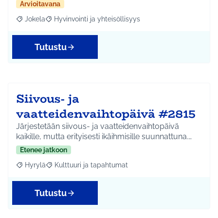
Arvioitavana
Jokela
Hyvinvointi ja yhteisöllisyys
Rajaa tulokset aihepiirin mukaan: Jokela
Rajaa tulokset teeman mukaan: Hyvinvointi ja yhteisöl
Tutustu
Siivous- ja
vaatteidenvaihtopäivä #2815
Järjestetään siivous- ja vaatteidenvaihtopäivä
kaikille, mutta erityisesti ikäihmisille suunnattuna.…
Etenee jatkoon
Hyrylä
Kulttuuri ja tapahtumat
Rajaa tulokset aihepiirin mukaan: Hyrylä
Rajaa tulokset teeman mukaan: Kulttuuri ja tapahtum
Tutustu