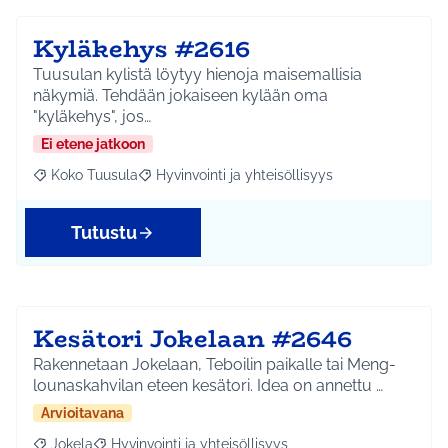
Kyläkehys #2616
Tuusulan kylistä löytyy hienoja maisemallisia
näkymiä. Tehdään jokaiseen kylään oma
"kyläkehys", jos…
Ei etene jatkoon
Koko Tuusula
Hyvinvointi ja yhteisöllisyys
Rajaa tulokset aihepiirin mukaan: Koko Tuusula
Rajaa tulokset teeman mukaan: Hyvinvointi ja y
Tutustu
Kesätori Jokelaan #2646
Rakennetaan Jokelaan, Teboilin paikalle tai Meng-
lounaskahvilan eteen kesätori. Idea on annettu …
Arvioitavana
Jokela
Hyvinvointi ja yhteisöllisyys