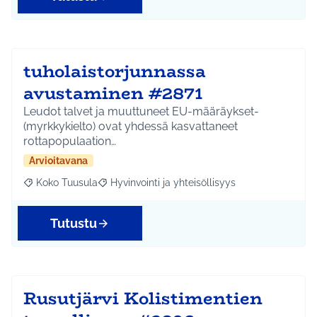
tuholaistorjunnassa
avustaminen #2871
Leudot talvet ja muuttuneet EU-määräykset-
(myrkkykielto) ovat yhdessä kasvattaneet
rottapopulaation…
Arvioitavana
Koko Tuusula
Hyvinvointi ja yhteisöllisyys
Rajaa tulokset aihepiirin mukaan: Koko Tuusula
Rajaa tulokset teeman mukaan: Hyvinvointi ja y
Tutustu
Rusutjärvi Kolistimentien