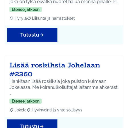
joka on tylsä eivätkä nuoret halua mennä pihalle. Pi…
Etenee jatkoon
Hyrylä
Liikunta ja harrastukset
Rajaa tulokset aihepiirin mukaan: Hyrylä
Rajaa tulokset teeman mukaan: Liikunta ja harrastuks
Tutustu
Lisää roskiksia Jokelaan
#2360
Hankitaan lisää roskiksia joka puiston kulmaan
Jokelassa. Me koiranulkoiluttajat laitamme ahkerasti
…
Etenee jatkoon
Jokela
Hyvinvointi ja yhteisöllisyys
Rajaa tulokset aihepiirin mukaan: Jokela
Rajaa tulokset teeman mukaan: Hyvinvointi ja yhteisöl
Tutustu