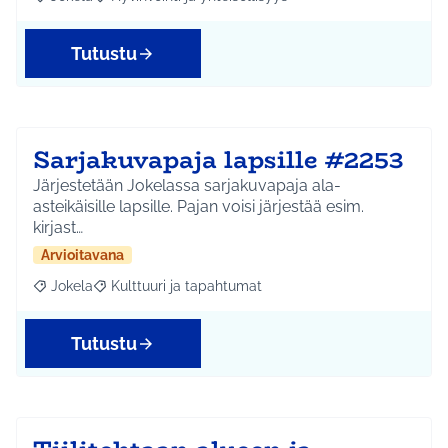
Rajaa tulokset aihepiirin mukaan: Jokela
Rajaa tulokset teeman mukaan: Hyvinvointi ja yhteisöl
Tutustu
Sarjakuvapaja lapsille #2253
Järjestetään Jokelassa sarjakuvapaja ala-
asteikäisille lapsille. Pajan voisi järjestää esim.
kirjast…
Arvioitavana
Jokela
Kulttuuri ja tapahtumat
Rajaa tulokset aihepiirin mukaan: Jokela
Rajaa tulokset teeman mukaan: Kulttuuri ja tapahtum
Tutustu