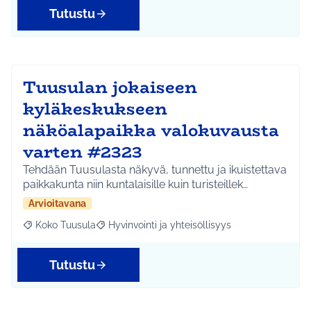
Tutustu
Tuusulan jokaiseen
kyläkeskukseen
näköalapaikka valokuvausta
varten #2323
Tehdään Tuusulasta näkyvä, tunnettu ja ikuistettava
paikkakunta niin kuntalaisille kuin turisteillek…
Arvioitavana
Koko Tuusula
Hyvinvointi ja yhteisöllisyys
Rajaa tulokset aihepiirin mukaan: Koko Tuusula
Rajaa tulokset teeman mukaan: Hyvinvointi ja y
Tutustu