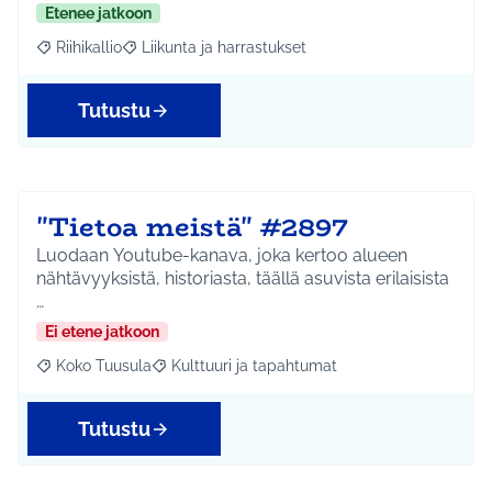
Etenee jatkoon
Riihikallio
Liikunta ja harrastukset
Rajaa tulokset aihepiirin mukaan: Riihikallio
Rajaa tulokset teeman mukaan: Liikunta ja harrastu
Tutustu
"Tietoa meistä" #2897
Luodaan Youtube-kanava, joka kertoo alueen
nähtävyyksistä, historiasta, täällä asuvista erilaisista
…
Ei etene jatkoon
Koko Tuusula
Kulttuuri ja tapahtumat
Rajaa tulokset aihepiirin mukaan: Koko Tuusula
Rajaa tulokset teeman mukaan: Kulttuuri ja ta
Tutustu