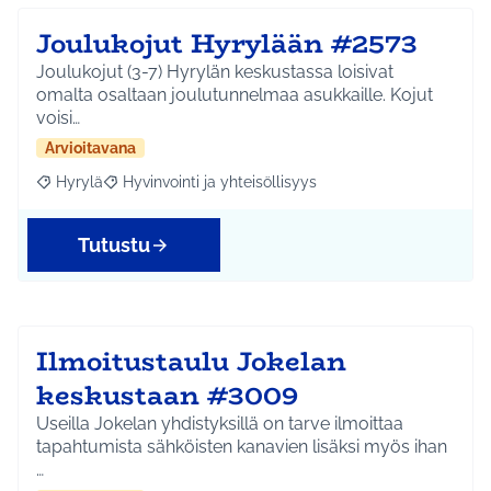
Joulukojut Hyrylään #2573
Joulukojut (3-7) Hyrylän keskustassa loisivat
omalta osaltaan joulutunnelmaa asukkaille. Kojut
voisi…
Arvioitavana
Hyrylä
Hyvinvointi ja yhteisöllisyys
Rajaa tulokset aihepiirin mukaan: Hyrylä
Rajaa tulokset teeman mukaan: Hyvinvointi ja yhteisöl
Tutustu
Ilmoitustaulu Jokelan
keskustaan #3009
Useilla Jokelan yhdistyksillä on tarve ilmoittaa
tapahtumista sähköisten kanavien lisäksi myös ihan
…