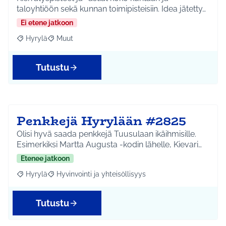
taloyhtiöön sekä kunnan toimipisteisiin. Idea jätetty…
Ei etene jatkoon
Hyrylä
Muut
Rajaa tulokset aihepiirin mukaan: Hyrylä
Rajaa tulokset teeman mukaan: Muut
Tutustu
Penkkejä Hyrylään #2825
Olisi hyvä saada penkkejä Tuusulaan ikäihmisille.
Esimerkiksi Martta Augusta -kodin lähelle, Kievari…
Etenee jatkoon
Hyrylä
Hyvinvointi ja yhteisöllisyys
Rajaa tulokset aihepiirin mukaan: Hyrylä
Rajaa tulokset teeman mukaan: Hyvinvointi ja yhteisöl
Tutustu