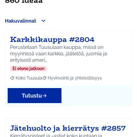
860 ideaa
Hakuvalinnat
Karkkikauppa #2804
Perustetaan Tuusulaan kauppa, missä on
myynnissä vaan karkkia, jäätelöä, juomia ja
erityisesti ameri…
Ei etene jatkoon
Koko Tuusula
Hyvinvointi ja yhteisöllisyys
Rajaa tulokset aihepiirin mukaan: Koko Tuusula
Rajaa tulokset teeman mukaan: Hyvinvointi ja y
Tutustu
Jätehuolto ja kierrätys #2857
Kierrätyspisteet ja -astiat koko kuntaan ja