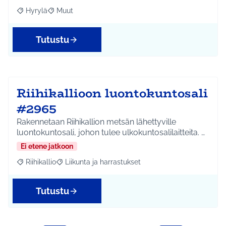
Hyrylä
Muut
Rajaa tulokset aihepiirin mukaan: Hyrylä
Rajaa tulokset teeman mukaan: Muut
Tutustu
Riihikallioon luontokuntosali
#2965
Rakennetaan Riihikallion metsän lähettyville
luontokuntosali, johon tulee ulkokuntosalilaitteita. …
Ei etene jatkoon
Riihikallio
Liikunta ja harrastukset
Rajaa tulokset aihepiirin mukaan: Riihikallio
Rajaa tulokset teeman mukaan: Liikunta ja harrastu
Tutustu