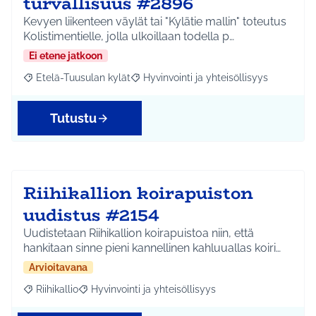
turvallisuus #2896
Kevyen liikenteen väylät tai "Kylätie mallin" toteutus
Kolistimentielle, jolla ulkoillaan todella p…
Ei etene jatkoon
Etelä-Tuusulan kylät
Hyvinvointi ja yhteisöllisyys
Rajaa tulokset aihepiirin mukaan: Etelä-Tuusulan kylät
Rajaa tulokset teeman mukaan: Hyvinvoin
Tutustu
Riihikallion koirapuiston
uudistus #2154
Uudistetaan Riihikallion koirapuistoa niin, että
hankitaan sinne pieni kannellinen kahluuallas koiri…
Arvioitavana
Riihikallio
Hyvinvointi ja yhteisöllisyys
Rajaa tulokset aihepiirin mukaan: Riihikallio
Rajaa tulokset teeman mukaan: Hyvinvointi ja yhtei