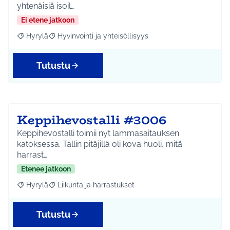
yhtenäisiä isoil…
Ei etene jatkoon
Hyrylä
Hyvinvointi ja yhteisöllisyys
Rajaa tulokset aihepiirin mukaan: Hyrylä
Rajaa tulokset teeman mukaan: Hyvinvointi ja yhteisöl
Tutustu
Keppihevostalli #3006
Keppihevostalli toimii nyt lammasaitauksen
katoksessa. Tallin pitäjillä oli kova huoli, mitä
harrast…
Etenee jatkoon
Hyrylä
Liikunta ja harrastukset
Rajaa tulokset aihepiirin mukaan: Hyrylä
Rajaa tulokset teeman mukaan: Liikunta ja harrastuks
Tutustu