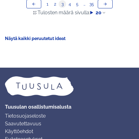
1
2
3
4
5
…
35
Tulosten määrä sivulla:
20
Näytä kaikki peruutetut ideat
Tuusulan osallistumisalusta
Tietosuojaseloste
Saavutettavuus
Käyttöehdot