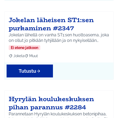
Jokelan läheisen ST1:sen
purkaminen #2347
Jokelan lähellä on vanha ST1:sen huoltoasema, joka
on ollut jo pitkään tyhjillään ja on nykyisellään…
Ei etene jatkoon
Jokela
Muut
Rajaa tulokset aihepiirin mukaan: Jokela
Rajaa tulokset teeman mukaan: Muut
Tutustu
Hyrylän koulukeskuksen
pihan parannus #2284
Parannetaan Hyrylän koulukeskuksen betonipihaa,