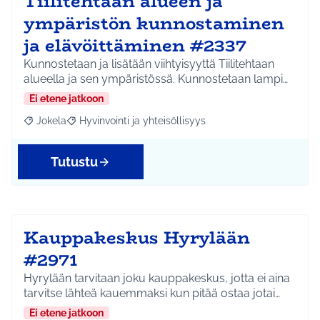
Tiilitehtaan alueen ja
ympäristön kunnostaminen
ja elävöittäminen #2337
Kunnostetaan ja lisätään viihtyisyyttä Tiilitehtaan
alueella ja sen ympäristössä. Kunnostetaan lampi…
Ei etene jatkoon
Jokela
Hyvinvointi ja yhteisöllisyys
Rajaa tulokset aihepiirin mukaan: Jokela
Rajaa tulokset teeman mukaan: Hyvinvointi ja yhteisöl
Tutustu
Kauppakeskus Hyrylään
#2971
Hyrylään tarvitaan joku kauppakeskus, jotta ei aina
tarvitse lähteä kauemmaksi kun pitää ostaa jotai…
Ei etene jatkoon