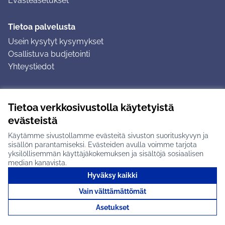
Evästeasetukset
Tietoa palvelusta
Usein kysytyt kysymykset
Osallistuva budjetointi
Yhteystiedot
Ohjeet
Tietoa verkkosivustolla käytetyistä
Ohjeet kirjautumiseen
evästeistä
Ohjeet kommentin jättämiseen
Käytämme sivustollamme evästeitä sivuston suorituskyvyn ja
sisällön parantamiseksi. Evästeiden avulla voimme tarjota
yksilöllisemmän käyttäjäkokemuksen ja sisältöjä sosiaalisen
median kanavista.
Hyväksy kaikki
Tuusulan osallistumisalusta X-palvelussa
Tuusula
Vain välttämättömät
Creative Commons -lisenssi
(Ulkoinen linkki)
(Ulkoinen linkki)
(Ulkoine
Verkkosivusto luotu
vapaan ohjelmiston
(Ulkoinen
Asetukset
avulla.