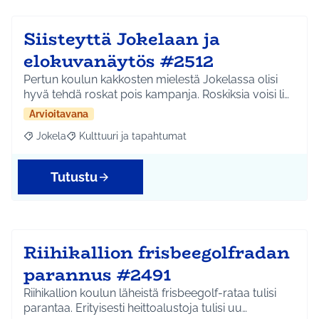
Siisteyttä Jokelaan ja
elokuvanäytös #2512
Pertun koulun kakkosten mielestä Jokelassa olisi
hyvä tehdä roskat pois kampanja. Roskiksia voisi li…
Arvioitavana
Jokela
Kulttuuri ja tapahtumat
Rajaa tulokset aihepiirin mukaan: Jokela
Rajaa tulokset teeman mukaan: Kulttuuri ja tapahtum
Tutustu
Riihikallion frisbeegolfradan
parannus #2491
Riihikallion koulun läheistä frisbeegolf-rataa tulisi
parantaa. Erityisesti heittoalustoja tulisi uu…