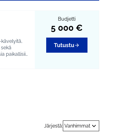
Budjetti
5 000 €
-kävelyitä,
Tutustu
a sekä
 paikallisiin
i ja tapahtumat
Järjestä:
Vanhimmat