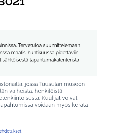
#3021
toinnissa. Tervetuloa suunnittelemaan
nssa maalis-huhtikuussa pidettäviin
at sähköisestä tapahtumakalenterista
istoriailta, jossa Tuusulan museon
län vaiheista, henkilöistä,
enkiintoisesta. Kuulijat voivat
. Tapahtumissa voidaan myös kerätä
 ehdotukset