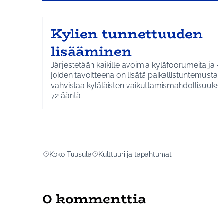
Kylien tunnettuuden
lisääminen
Järjestetään kaikille avoimia kyläfoorumeita ja 
joiden tavoitteena on lisätä paikallistuntemust
vahvistaa kyläläisten vaikuttamismahdollisuuksia
asioihin.
72
ääntä
Koko Tuusula
Kulttuuri ja tapahtumat
Rajaa tulokset aihepiirin mukaan: Koko Tuusula
Rajaa tulokset teeman mukaan: Kulttuur
0 kommenttia