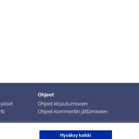
Ohjeet
mykset
Ohjeet kirjautumiseen
ti
Ohjeet kommentin jättämiseen
Hyväksy kaikki