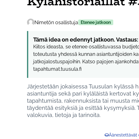
Kylähistoriaillat 
Nimetön osallistuja
Etenee jatkoon
Tämä idea on edennyt jatkoon. Vastaus:
Kiitos ideasta, se etenee osallistuvassa budje
toteutusta yhdessä kunnan asiantuntijoiden ka
jatkojalostuspajoihin. Katso pajojen ajankohd
tapahtumat.tuusula.fi
Järjestetään jokaisessa Tuusulan kylässä h
asiantuntija sekä pari kyläläistä kertovat ky
tapahtumista, rakennuksista tai muusta miel
täydentää esityksiä ja esittää kysymyksiä
valokuvia, tietoja ja tarinoita.
Äänestettävät