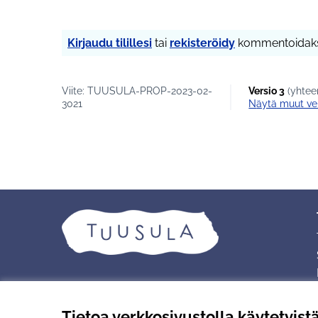
Kirjaudu tilillesi
tai
rekisteröidy
kommentoidaks
Viite: TUUSULA-PROP-2023-02-
Versio 3
(yhtee
3021
näytä muut ve
Tietoa verkkosivustolla käytetyist