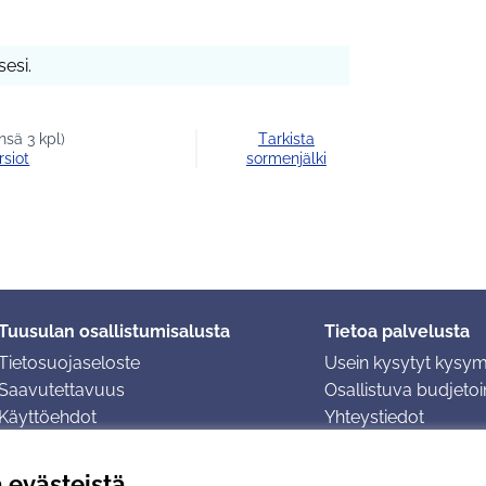
esi.
nsä 3 kpl)
Tarkista
rsiot
sormenjälki
Tuusulan osallistumisalusta
Tietoa palvelusta
Tietosuojaseloste
Usein kysytyt kysy
Saavutettavuus
Osallistuva budjetoin
Käyttöehdot
Yhteystiedot
Evästeasetukset
ä evästeistä