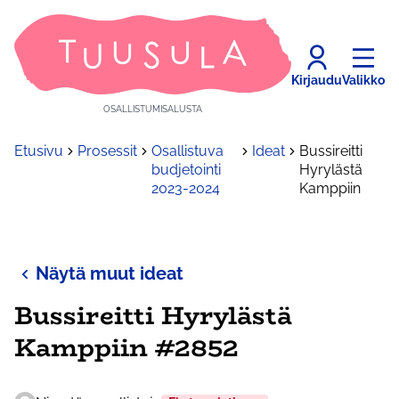
Kirjaudu
Valikko
OSALLISTUMISALUSTA
Etusivu
Prosessit
Osallistuva
Ideat
Bussireitti
budjetointi
Hyrylästä
2023-2024
Kamppiin
Näytä muut ideat
Bussireitti Hyrylästä
Kamppiin #2852