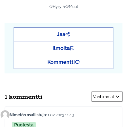
Hyrylä
Muut
Rajaa tulokset aihepiirin mukaan: Hyrylä
Rajaa tulokset teeman mukaan: 
Jaa
Ilmoita
Kommentti
1 kommentti
Vanhimmat
Nimetön osallistuja
11.02.2023 11:43
…
Kommentti 831
Puolesta