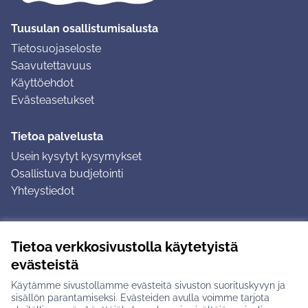
Tuusulan osallistumisalusta
Tietosuojaseloste
Saavutettavuus
Käyttöehdot
Evästeasetukset
Tietoa palvelusta
Usein kysytyt kysymykset
Osallistuva budjetointi
Yhteystiedot
Ohjeet
Tietoa verkkosivustolla käytetyistä
Ohjeet kirjautumiseen
evästeistä
Ohjeet kommentin jättämiseen
Käytämme sivustollamme evästeitä sivuston suorituskyvyn ja
sisällön parantamiseksi. Evästeiden avulla voimme tarjota