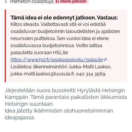
Nimetön osallistuja
Ei etene jatkoon
Tämä idea ei ole edennyt jatkoon. Vastaus:
Kiitos ideasta. Valitettavasti sitä ei voi edistää
osallistuvan budjetoinnin taloudellisten ja ajallisten
resurssien puitteissa. Sen vuoksi idea ei etene
osallistuvassa budjetoinnissa. Voitte laittaa
palautetta suoraan HSL:lle
https://www.hsl.fi/asiakaspalvelu/palaute
.
(Ulkoinen linkk
Lisätietoa: liikenneinsinööri Jukka-Matti Laakso,
jukka-matti.laakso@tuusula.fi, 040 314 3569.
Järjestetään suora bussireitti Hyrylästä Helsingin
Kamppiin. Tämä parantaisi paikallisten liikkumista
Helsingin suuntaan.
Idea jätetty ikäihmisten olohuonetoiminnan
ideapajassa.