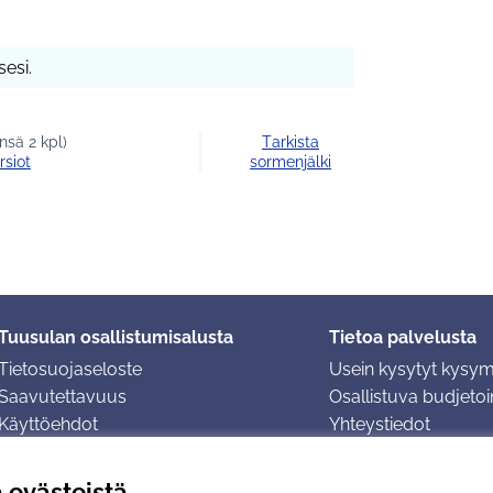
esi.
nsä 2 kpl)
Tarkista
rsiot
sormenjälki
Tuusulan osallistumisalusta
Tietoa palvelusta
Tietosuojaseloste
Usein kysytyt kysy
Saavutettavuus
Osallistuva budjetoin
Käyttöehdot
Yhteystiedot
Evästeasetukset
ä evästeistä