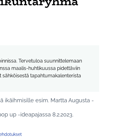
iikuntaryhmä
toinnissa. Tervetuloa suunnittelemaan
nssa maalis-huhtikuussa pidettäviin
at sähköisestä tapahtumakalenterista
 ikäihmisille esim. Martta Augusta -
op up -ideapajassa 8.2.2023.
 ehdotukset