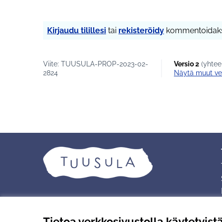
Kirjaudu tilillesi
tai
rekisteröidy
kommentoidaks
Viite: TUUSULA-PROP-2023-02-
Versio 2
(yhtee
2824
näytä muut ve
Tietoa verkkosivustolla käytetyist