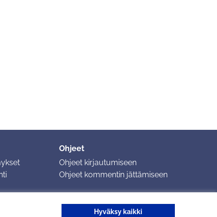
Ohjeet
mykset
Ohjeet kirjautumiseen
ti
Ohjeet kommentin jättämiseen
Hyväksy kaikki