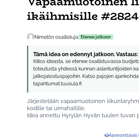
Vapaamuotoinen l
ikäihmisille #2824
Nimetön osallistuja
Etenee jatkoon
Tämä idea on edennyt jatkoon. Vastaus:
Kiitos ideasta, se etenee osallistuvassa budje
toteutusta yhdessä kunnan asiantuntijoiden ka
jatkojalostuspajoihin. Katso pajojen ajankohd
tapahtumat.tuusula.fi
Järjestetään vapaamuotoinen liikuntaryhmä
kodille tai uimahallille.
Idea annettu Hyrylän Hyvän tuulen tuvan p
Äänestettävät