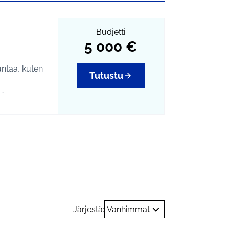
Budjetti
5 000 €
untaa, kuten
Tutustu
rastukset
Järjestä:
Vanhimmat