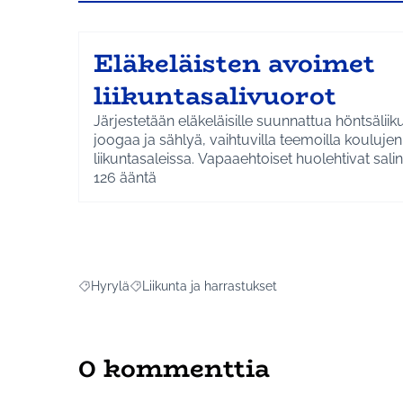
Eläkeläisten avoimet
liikuntasalivuorot
Järjestetään eläkeläisille suunnattua höntsäliik
joogaa ja sählyä, vaihtuvilla teemoilla koulujen
liikuntasaleissa. Vapaaehtoiset huolehtivat salin
avaamisesta.
126
ääntä
Hyrylä
Liikunta ja harrastukset
Rajaa tulokset aihepiirin mukaan: Hyrylä
Rajaa tulokset teeman mukaan: Liikunta ja har
0 kommenttia