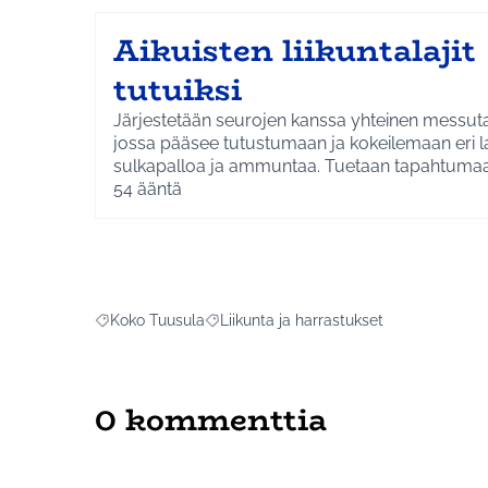
Aikuisten liikuntalajit
tutuiksi
Järjestetään seurojen kanssa yhteinen messu
jossa pääsee tutustumaan ja kokeilemaan eri l
sulkapalloa ja ammuntaa. Tuetaan tapahtumaa 
54
ääntä
Koko Tuusula
Liikunta ja harrastukset
Rajaa tulokset aihepiirin mukaan: Koko Tuusula
Rajaa tulokset teeman mukaan: Liikunta 
0 kommenttia