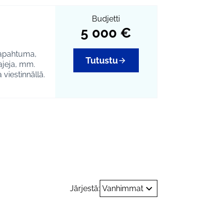
Budjetti
5 000 €
tapahtuma,
Tutustu
ajeja, mm.
viestinnällä.
ja harrastukset
Järjestä:
Vanhimmat