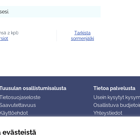
esi.
sä 2 kpl)
Tarkista
rsiot
sormenjälki
Tuusulan osallistumisalusta
Tietoa palvelusta
Tietosuojaseloste
Usein kysytyt kysy
Saavutettavuus
Osallistuva budjetoin
Käyttöehdot
Yhteystiedot
Evästeasetukset
ä evästeistä