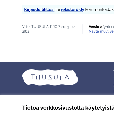
Kirjaudu tilillesi
tai
rekisteröidy
kommentoidaks
Viite: TUUSULA-PROP-2023-02-
Versio 2
(yhteen
2811
näytä muut ve
Tietoa verkkosivustolla käytetyist