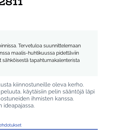
2811
toinnissa. Tervetuloa suunnittelemaan
nssa maalis-huhtikuussa pidettäviin
at sähköisestä tapahtumakalenterista
usta kiinnostuneille oleva kerho.
eluuta, käytäisiin pelin sääntöjä läpi
nnostuneiden ihmisten kanssa.
n ideapajassa.
 ehdotukset