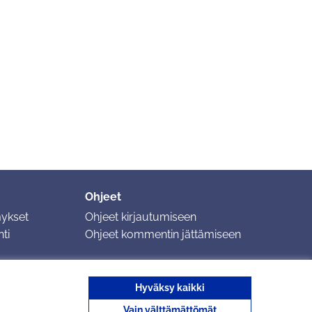
Ohjeet
mykset
Ohjeet kirjautumiseen
ti
Ohjeet kommentin jättämiseen
Hyväksy kaikki
Vain välttämättömät