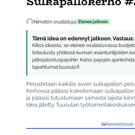
Sulkapallokerho #
Nimetön osallistuja
Etenee jatkoon
Tämä idea on edennyt jatkoon. Vastaus:
Kiitos ideasta, se etenee osallistuvassa budje
toteutusta yhdessä kunnan asiantuntijoiden ka
jatkojalostuspajoihin. Katso pajojen ajankohd
tapahtumat.tuusula.fi
Perustetaan kaikille avoin sulkapallon pelu
Kerhossa pääsisi kokeilemaan sulkapallon p
ja pääsisi tutustumaan samasta lajista kii
Idea jätetty Tuusulan työtoimintakeskukse
Äänestettävät