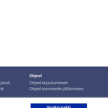
Ohjeet
mykset
Ohjeet kirjautumiseen
ti
Ohjeet kommentin jättämiseen
Hyväksy kaikki