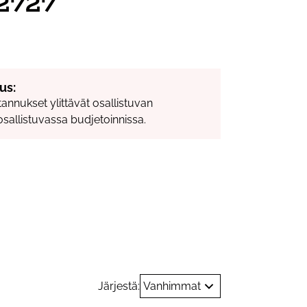
#2727
us:
tannukset ylittävät osallistuvan
osallistuvassa budjetoinnissa.
rastukset
Järjestä:
Vanhimmat