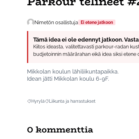
Parkour telineet 
Nimetön osallistuja
Ei etene jatkoon
Tämä idea ei ole edennyt jatkoon. Vasta
Kiitos ideasta, valitettavasti parkour-radan kus
budjetoinnin määrärahan eikä idea siksi etene 
Mikkolan koulun lähiliikuntapaikka.
Idean jätti Mikkolan koulu 6-9F.
Hyrylä
Liikunta ja harrastukset
Rajaa tulokset aihepiirin mukaan: Hyrylä
Rajaa tulokset teeman mukaan: Liikunta ja har
0 kommenttia