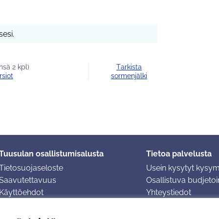
esi.
sä 2 kpl)
Tarkista
rsiot
sormenjälki
Tuusulan osallistumisalusta
Tietoa palvelusta
Tietosuojaseloste
Usein kysytyt kysy
Saavutettavuus
Osallistuva budjetoin
Käyttöehdot
Yhteystiedot
Evästeasetukset