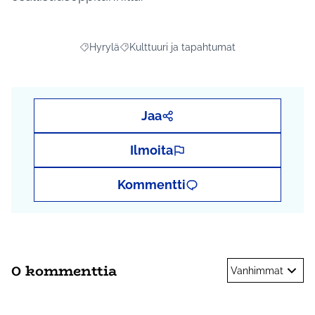
Hyrylä
Kulttuuri ja tapahtumat
Rajaa tulokset aihepiirin mukaan: Hyrylä
Rajaa tulokset teeman mukaan: Kulttuuri j
Jaa
Ilmoita
Kommentti
0 kommenttia
Vanhimmat