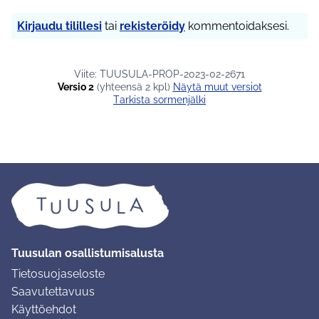
Kirjaudu tilillesi
tai
rekisteröidy
kommentoidaksesi.
Viite: TUUSULA-PROP-2023-02-2671
Versio 2
(yhteensä 2 kpl)
näytä muut versiot
Tarkista sormenjälki
Tuusulan osallistumisalusta
Tietosuojaseloste
Saavutettavuus
Käyttöehdot