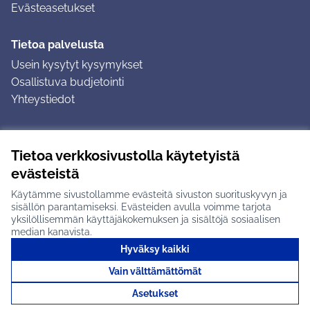
Evästeasetukset
Tietoa palvelusta
Usein kysytyt kysymykset
Osallistuva budjetointi
Yhteystiedot
Ohjeet
Tietoa verkkosivustolla käytetyistä
Ohjeet kirjautumiseen
evästeistä
Ohjeet kommentin jättämiseen
Käytämme sivustollamme evästeitä sivuston suorituskyvyn ja
sisällön parantamiseksi. Evästeiden avulla voimme tarjota
yksilöllisemmän käyttäjäkokemuksen ja sisältöjä sosiaalisen
median kanavista.
Hyväksy kaikki
Tuusulan osallistumisalusta X-palvelussa
Tuusula
Vain välttämättömät
Creative Commons -lisenssi
(Ulkoinen linkki)
(Ulkoinen linkki)
(Ulkoine
Verkkosivusto luotu
vapaan ohjelmiston
(Ulkoinen
Asetukset
avulla.