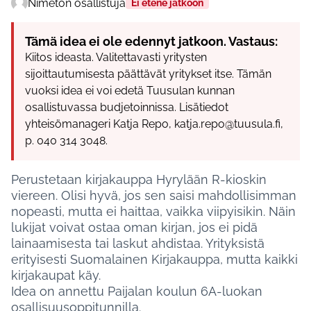
Nimetön osallistuja
Ei etene jatkoon
Tämä idea ei ole edennyt jatkoon. Vastaus:
Kiitos ideasta. Valitettavasti yritysten
sijoittautumisesta päättävät yritykset itse. Tämän
vuoksi idea ei voi edetä Tuusulan kunnan
osallistuvassa budjetoinnissa. Lisätiedot
yhteisömanageri Katja Repo, katja.repo@tuusula.fi,
p. 040 314 3048.
Perustetaan kirjakauppa Hyrylään R-kioskin
viereen. Olisi hyvä, jos sen saisi mahdollisimman
nopeasti, mutta ei haittaa, vaikka viipyisikin. Näin
lukijat voivat ostaa oman kirjan, jos ei pidä
lainaamisesta tai laskut ahdistaa. Yrityksistä
erityisesti Suomalainen Kirjakauppa, mutta kaikki
kirjakaupat käy.
Idea on annettu Paijalan koulun 6A-luokan
osallisuusoppitunnilla.