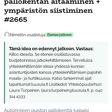
pallokentän aitaaminen +
ympäristön siistiminen
#2665
Nimetön osallistuja
Etenee jatkoon
Tämä idea on edennyt jatkoon. Vastaus:
Kiitos ideasta. Se etenee osallistuvassa
budjetoinnissa jatkokehittämiseen. Tervetuloa
yhteiskehittämään ideaa yhdessä kunnan
asiantuntijoiden kanssa yhteiskehittämisen pajoihin
maalis- ja huhtikuussa. Katso tarkemmat ajat
tapahtumat.tuusula.fi Lisätiedot: Yhteisöpuutarhuri
Laura Turpeinen, laura.turpeinen@tuusula.fi, p. 040
314 4333
Autiorinteen puiston pallokenttä kaipaisi