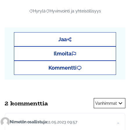
Hyrylä
Hyvinvointi ja yhteisöllisyys
Rajaa tulokset aihepiirin mukaan: Hyrylä
Rajaa tulokset teeman mukaan: Hyvinvointi ja
Jaa
Ilmoita
Kommentti
2 kommenttia
Vanhimmat
Nimetön osallistuja
11.05.2023 09:57
…
Kommentti 881