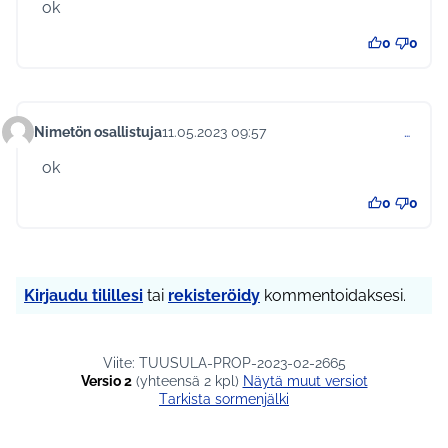
ok
0
0
Nimetön osallistuja
11.05.2023 09:57
…
Kommentti 882
ok
0
0
Kirjaudu tilillesi
tai
rekisteröidy
kommentoidaksesi.
Viite: TUUSULA-PROP-2023-02-2665
Versio 2
(yhteensä 2 kpl)
näytä muut versiot
Tarkista sormenjälki