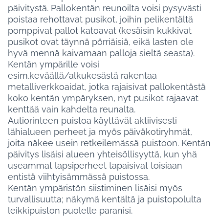
päivitystä. Pallokentän reunoilta voisi pysyvästi
poistaa rehottavat pusikot, joihin pelikentältä
pomppivat pallot katoavat (kesäisin kukkivat
pusikot ovat täynnä pörriäisiä, eikä lasten ole
hyvä mennä kaivamaan palloja sieltä seasta).
Kentän ympärille voisi
esim.keväällä/alkukesästä rakentaa
metalliverkkoaidat, jotka rajaisivat pallokentästä
koko kentän ympäryksen, nyt pusikot rajaavat
kenttää vain kahdelta reunalta.
Autiorinteen puistoa käyttävät aktiivisesti
lähialueen perheet ja myös päiväkotiryhmät,
joita näkee usein retkeilemässä puistoon. Kentän
päivitys lisäisi alueen yhteisöllisyyttä, kun yhä
useammat lapsiperheet tapaisivat toisiaan
entistä viihtyisämmässä puistossa.
Kentän ympäristön siistiminen lisäisi myös
turvallisuutta; näkymä kentältä ja puistopolulta
leikkipuiston puolelle paranisi.