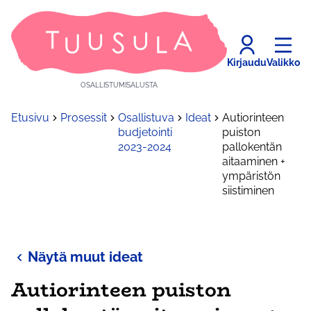
Kirjaudu
Valikko
OSALLISTUMISALUSTA
Etusivu
Prosessit
Osallistuva
Ideat
Autiorinteen
budjetointi
puiston
2023-2024
pallokentän
aitaaminen +
ympäristön
siistiminen
Näytä muut ideat
Autiorinteen puiston