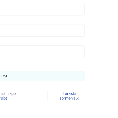
esi.
sä 3 kpl)
Tarkista
rsiot
sormenjälki