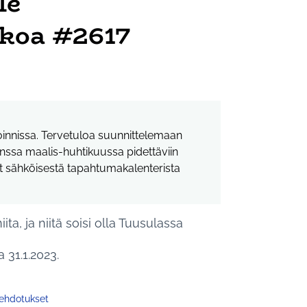
le
tkoa #2617
toinnissa. Tervetuloa suunnittelemaan
nssa maalis-huhtikuussa pidettäviin
at sähköisestä tapahtumakalenterista
a, ja niitä soisi olla Tuusulassa
 31.1.2023.
 ehdotukset