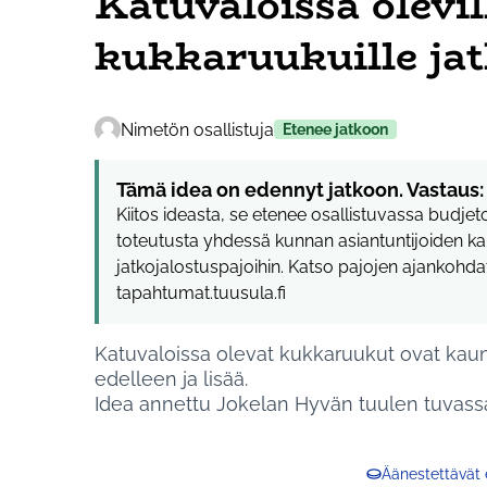
Katuvaloissa olevil
kukkaruukuille ja
Nimetön osallistuja
Etenee jatkoon
Tämä idea on edennyt jatkoon. Vastaus:
Kiitos ideasta, se etenee osallistuvassa budje
toteutusta yhdessä kunnan asiantuntijoiden ka
jatkojalostuspajoihin. Katso pajojen ajankohd
tapahtumat.tuusula.fi
Katuvaloissa olevat kukkaruukut ovat kauniit
edelleen ja lisää.
Idea annettu Jokelan Hyvän tuulen tuvassa
Äänestettävät