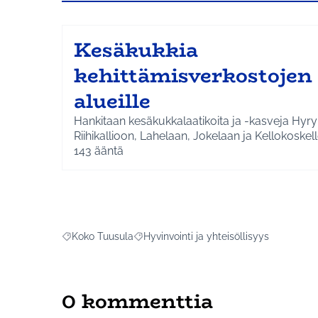
Kesäkukkia
kehittämisverkostojen
alueille
Hankitaan kesäkukkalaatikoita ja -kasveja Hyry
Riihikallioon, Lahelaan, Jokelaan ja Kellokoskell
143
ääntä
Koko Tuusula
Hyvinvointi ja yhteisöllisyys
Rajaa tulokset aihepiirin mukaan: Koko Tuusula
Rajaa tulokset teeman mukaan: Hyvinvoin
0 kommenttia