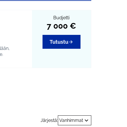
Budjetti
7 000 €
Tutustu
lään,
e.
ti ja yhteisöllisyys
Järjestä:
Vanhimmat