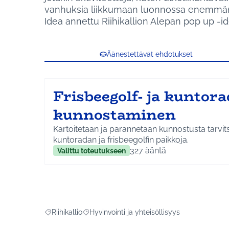
vanhuksia liikkumaan luonnossa enemmä
Idea annettu Riihikallion Alepan pop up -id
Äänestettävät ehdotukset
Frisbeegolf- ja kuntor
kunnostaminen
Kartoitetaan ja parannetaan kunnostusta tarvit
kuntoradan ja frisbeegolfin paikkoja.
327
ääntä
Valittu toteutukseen
Riihikallio
Hyvinvointi ja yhteisöllisyys
Rajaa tulokset aihepiirin mukaan: Riihikallio
Rajaa tulokset teeman mukaan: Hyvinvointi ja