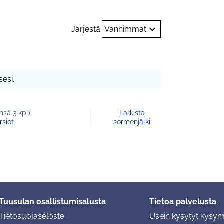
Järjestä:
Vanhimmat
esi.
nsä 3 kpl)
Tarkista
rsiot
sormenjälki
Tuusulan osallistumisalusta
Tietoa palvelusta
Tietosuojaseloste
Usein kysytyt kysy