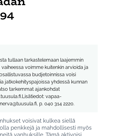
radan
494
stusta tullaan tarkastelemaan laajemmin
vaiheessa voimme kuitenkin arvioida ja
ta osallistuvassa budjetoinnissa voisi
sia jatkokehityspajoissa yhdessä kunnan
Katso tarkemmat ajankohdat
uusula.fi.Lisätiedot: vapaa-
anerva@tuusula.fi, p. 040 314 2220.
anhukset voisivat kulkea siellä
ä olla penkkejä ja mahdollisesti myös
ineitä vanhuksille. Tämä aktivoisi