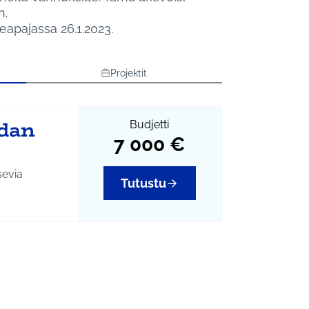
n.
eapajassa 26.1.2023.
Projektit
adan
Budjetti
7 000 €
sevia
Tutustu
 yhteisöllisyys