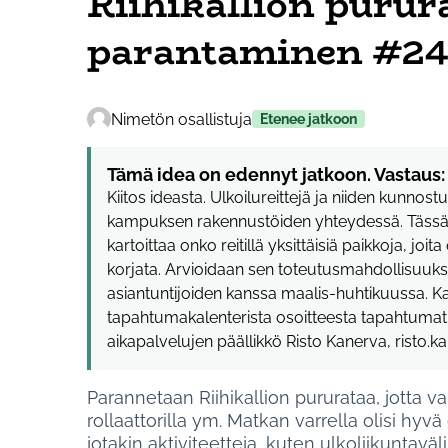
Riihikallion puru
parantaminen #2
Nimetön osallistuja
Etenee jatkoon
Tämä idea on edennyt jatkoon. Vastaus:
Kiitos ideasta. Ulkoilureittejä ja niiden kunno
kampuksen rakennustöiden yhteydessä. Tässä 
kartoittaa onko reitillä yksittäisiä paikkoja, joi
korjata. Arvioidaan sen toteutusmahdollisuuk
asiantuntijoiden kanssa maalis-huhtikuussa. 
tapahtumakalenterista osoitteesta tapahtumat.t
aikapalvelujen päällikkö Risto Kanerva, risto.k
Parannetaan Riihikallion pururataa, jotta v
rollaattorilla ym. Matkan varrella olisi hyv
jotakin aktiviteetteja, kuten ulkoliikuntaväl