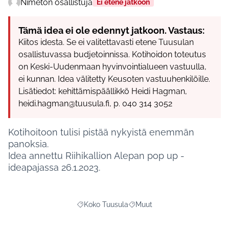
Nimetön osallistuja
Ei etene jatkoon
Tämä idea ei ole edennyt jatkoon. Vastaus:
Kiitos idesta. Se ei valitettavasti etene Tuusulan
osallistuvassa budjetoinnissa. Kotihoidon toteutus
on Keski-Uudenmaan hyvinvointialueen vastuulla,
ei kunnan. Idea välitetty Keusoten vastuuhenkilöille.
Lisätiedot: kehittämispäällikkö Heidi Hagman,
heidi.hagman@tuusula.fi, p. 040 314 3052
Kotihoitoon tulisi pistää nykyistä enemmän
panoksia.
Idea annettu Riihikallion Alepan pop up -
ideapajassa 26.1.2023.
Koko Tuusula
Muut
Rajaa tulokset aihepiirin mukaan: Koko Tuusul
Rajaa tulokset teeman mukaa