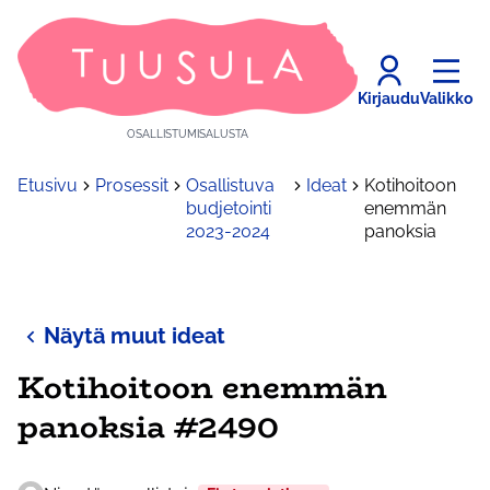
Kirjaudu
Valikko
OSALLISTUMISALUSTA
Etusivu
Prosessit
Osallistuva
Ideat
Kotihoitoon
budjetointi
enemmän
2023-2024
panoksia
Näytä muut ideat
Kotihoitoon enemmän
panoksia #2490