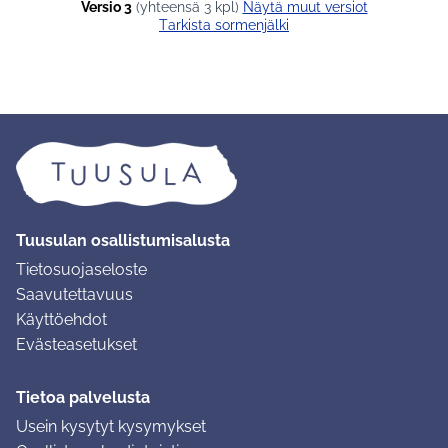
Versio 3
(yhteensä 3 kpl)
näytä muut versiot
Tarkista sormenjälki
Tuusulan osallistumisalusta
Tietosuojaseloste
Saavutettavuus
Käyttöehdot
Evästeasetukset
Tietoa palvelusta
Usein kysytyt kysymykset