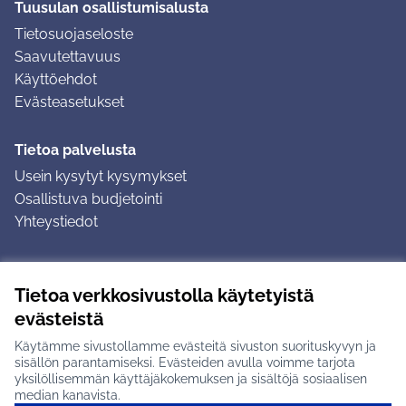
Tuusulan osallistumisalusta
Tietosuojaseloste
Saavutettavuus
Käyttöehdot
Evästeasetukset
Tietoa palvelusta
Usein kysytyt kysymykset
Osallistuva budjetointi
Yhteystiedot
Ohjeet
Tietoa verkkosivustolla käytetyistä
Ohjeet kirjautumiseen
evästeistä
Ohjeet kommentin jättämiseen
Käytämme sivustollamme evästeitä sivuston suorituskyvyn ja
sisällön parantamiseksi. Evästeiden avulla voimme tarjota
yksilöllisemmän käyttäjäkokemuksen ja sisältöjä sosiaalisen
median kanavista.