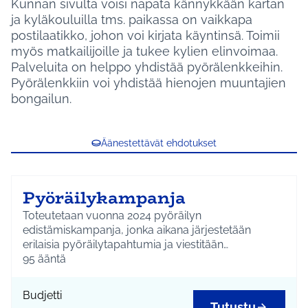
Kunnan sivulta voisi napata kännykkään kartan
ja kyläkouluilla tms. paikassa on vaikkapa
postilaatikko, johon voi kirjata käyntinsä. Toimii
myös matkailijoille ja tukee kylien elinvoimaa.
Palveluita on helppo yhdistää pyörälenkkeihin.
Pyörälenkkiin voi yhdistää hienojen muuntajien
bongailun.
Äänestettävät ehdotukset
Pyöräilykampanja
Toteutetaan vuonna 2024 pyöräilyn
edistämiskampanja, jonka aikana järjestetään
erilaisia pyöräilytapahtumia ja viestitään
pyöräilyreiteistä. Toteutus suunnitellaan yhdessä
95
ääntä
pyöräilyharrastajien kanssa.
Budjetti
Tutustu