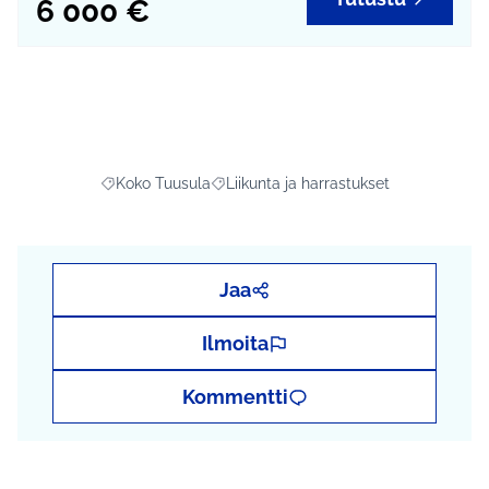
6 000 €
Koko Tuusula
Liikunta ja harrastukset
Rajaa tulokset aihepiirin mukaan: Koko Tuusula
Rajaa tulokset teeman mukaan: Liikunta
Jaa
Ilmoita
Kommentti