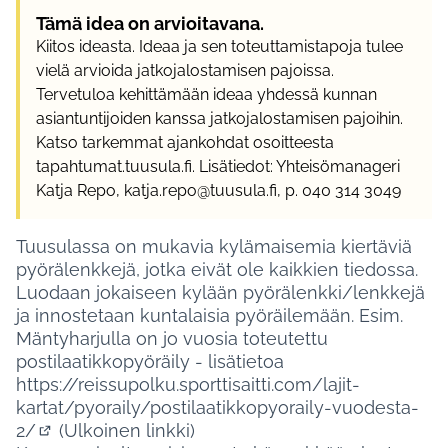
Tämä idea on arvioitavana.
Kiitos ideasta. Ideaa ja sen toteuttamistapoja tulee
vielä arvioida jatkojalostamisen pajoissa.
Tervetuloa kehittämään ideaa yhdessä kunnan
asiantuntijoiden kanssa jatkojalostamisen pajoihin.
Katso tarkemmat ajankohdat osoitteesta
tapahtumat.tuusula.fi. Lisätiedot: Yhteisömanageri
Katja Repo, katja.repo@tuusula.fi, p. 040 314 3049
Tuusulassa on mukavia kylämaisemia kiertäviä
pyörälenkkejä, jotka eivät ole kaikkien tiedossa.
Luodaan jokaiseen kylään pyörälenkki/lenkkejä
ja innostetaan kuntalaisia pyöräilemään. Esim.
Mäntyharjulla on jo vuosia toteutettu
postilaatikkopyöräily - lisätietoa
https://reissupolku.sporttisaitti.com/lajit-
kartat/pyoraily/postilaatikkopyoraily-vuodesta-
2/
(Ulkoinen linkki)
(Ulkoinen linkki)