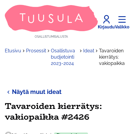
Kirjaudu
Valikko
OSALLISTUMISALUSTA
Etusivu
Prosessit
Osallistuva
Ideat
Tavaroiden
budjetointi
kierrätys:
2023-2024
vakiopaikka
Näytä muut ideat
Tavaroiden kierrätys:
vakiopaikka #2426