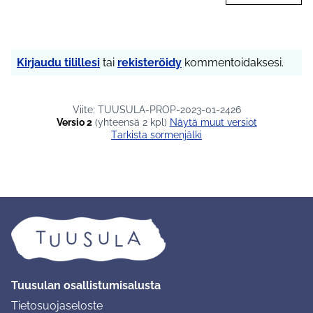
Kirjaudu tilillesi
tai
rekisteröidy
kommentoidaksesi.
Viite: TUUSULA-PROP-2023-01-2426
Versio 2
(yhteensä 2 kpl)
näytä muut versiot
Tarkista sormenjälki
Tuusulan osallistumisalusta
Tietosuojaseloste