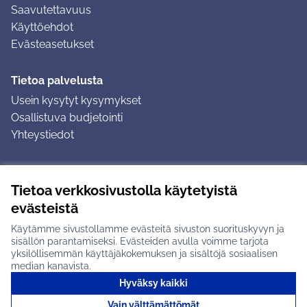
Saavutettavuus
Käyttöehdot
Evästeasetukset
Tietoa palvelusta
Usein kysytyt kysymykset
Osallistuva budjetointi
Yhteystiedot
Ohjeet
Tietoa verkkosivustolla käytetyistä
Ohjeet kirjautumiseen
evästeistä
Ohjeet kommentin jättämiseen
Käytämme sivustollamme evästeitä sivuston suorituskyvyn ja
sisällön parantamiseksi. Evästeiden avulla voimme tarjota
yksilöllisemmän käyttäjäkokemuksen ja sisältöjä sosiaalisen
median kanavista.
Hyväksy kaikki
Tuusulan osallistumisalusta X-palvelussa
Tuusula
Vain välttämättömät