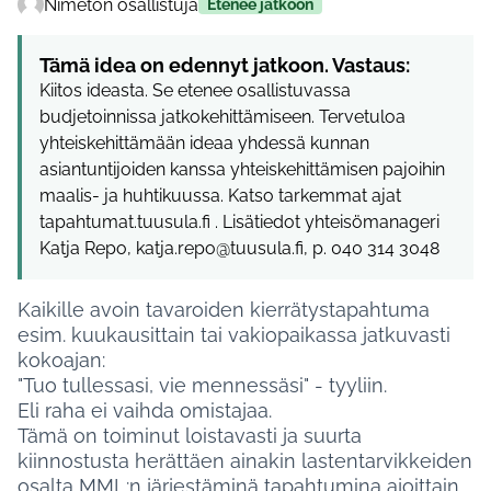
Nimetön osallistuja
Etenee jatkoon
Tämä idea on edennyt jatkoon. Vastaus:
Kiitos ideasta. Se etenee osallistuvassa
budjetoinnissa jatkokehittämiseen. Tervetuloa
yhteiskehittämään ideaa yhdessä kunnan
asiantuntijoiden kanssa yhteiskehittämisen pajoihin
maalis- ja huhtikuussa. Katso tarkemmat ajat
tapahtumat.tuusula.fi . Lisätiedot yhteisömanageri
Katja Repo, katja.repo@tuusula.fi, p. 040 314 3048
Kaikille avoin tavaroiden kierrätystapahtuma
esim. kuukausittain tai vakiopaikassa jatkuvasti
kokoajan:
"Tuo tullessasi, vie mennessäsi" - tyyliin.
Eli raha ei vaihda omistajaa.
Tämä on toiminut loistavasti ja suurta
kiinnostusta herättäen ainakin lastentarvikkeiden
osalta MML:n järjestäminä tapahtumina ajoittain.