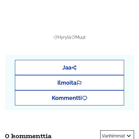
Hyrylä
Muut
Rajaa tulokset aihepiirin mukaan: Hyrylä
Rajaa tulokset teeman mukaan: 
Jaa
Ilmoita
Kommentti
0 kommenttia
Vanhimmat